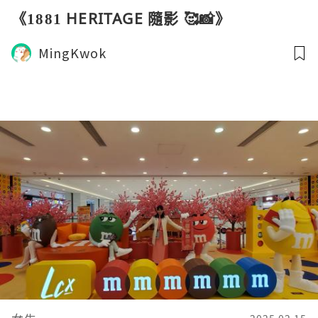
《1881 HERITAGE 隨影 🥰📸》
MingKwok