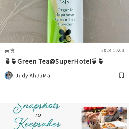
美食
2024.10.03
🍵🍵Green Tea@SuperHotel🍵🍵
Judy AhJuMa