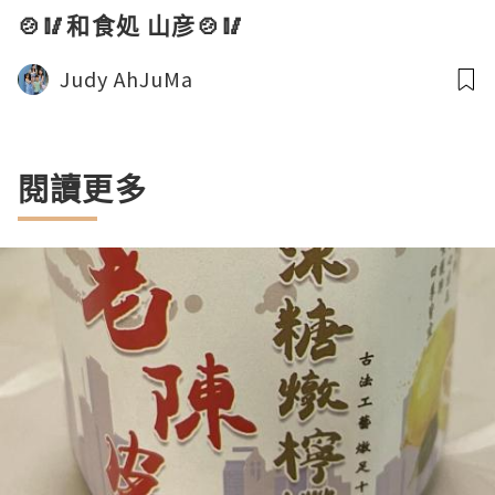
🍲🥢和食処 山彦🍲🥢
Judy AhJuMa
閱讀更多