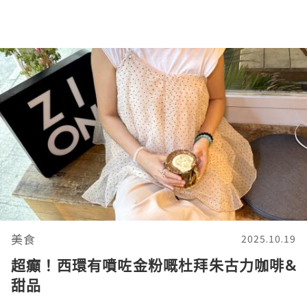
美食
2025.10.19
超癲！西環有噴咗金粉嘅杜拜朱古力咖啡&
甜品