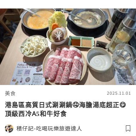
美食
2025.11.01
港島區高質日式涮涮鍋🤤海膽湯底超正😋
頂級西冷A5和牛好食
積仔記-吃喝玩樂旅遊達人