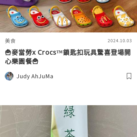
美食
2024.10.03
🍟麥當勞x Crocs™️鎖匙扣玩具驚喜登場開
心樂園餐🍟
Judy AhJuMa