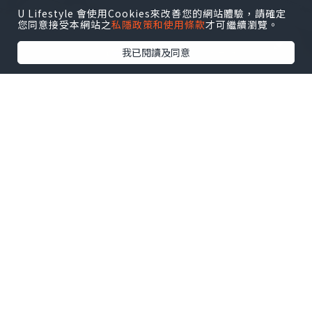
U Lifestyle 會使用Cookies來改善您的網站體驗，請確定
您同意接受本網站之
私隱政策和使用條款
才可繼續瀏覽。
我已閱讀及同意
美食
2024.09.23
枝竹火腩飯🍚🥢
Judy AhJuMa