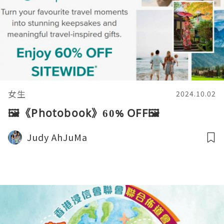
女生
2024.10.02
🖼️《Photobook》60% OFF🖼️
Judy AhJuMa