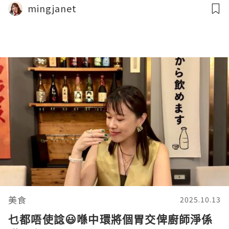
mingjanet
美食
2025.10.13
乜都唔使諗😃喺中環將個胃交俾廚師淨係