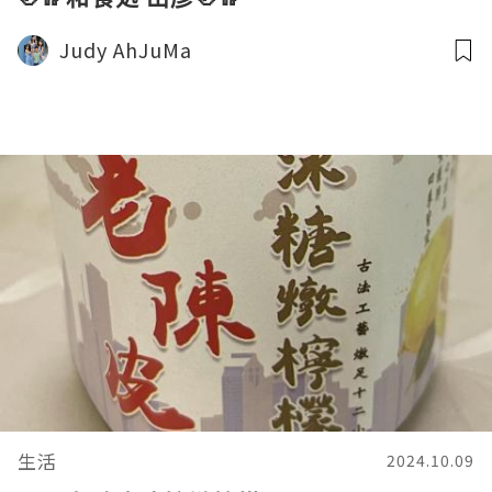
Judy AhJuMa
生活
2024.10.09