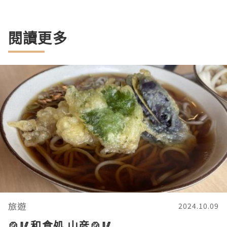
閱讀更多
旅遊
2024.10.09
🍲🥢和食処 山彦🍲🥢