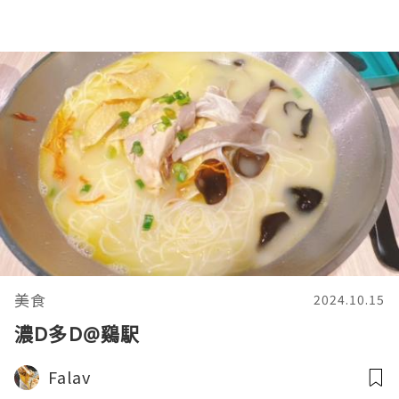
美食
2024.10.15
濃D多D@鷄駅
Falav