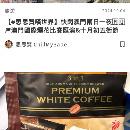
旅遊
2024.10.04
【#思思賢嘆世界】快閃澳門兩日一夜🇲🇴
🎆澳門國際煙花比賽匯演&十月初五街節
思思賢 ChillMyBabe