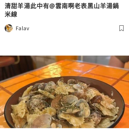
清甜羊湯此中有@雲南啊老表黑山羊湯鍋
米線
Falav