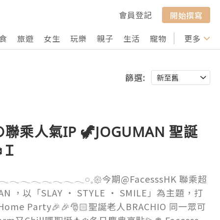
會員登記
開始撰寫
食
旅遊
女生
玩樂
親子
生活
寵物
行山
更多
打卡
篩選:
 の聯乘人氣IP 🦖JOGUMAN 聖誕
️Ｉ
𓂃𓂃𓂃𓂃𓂃𓂃𓂃𓂃𓂃𓏸𓈒𑁍今期@FacesssHK 聯乘超
MAN ，以「SLAY ‧ STYLE ‧ SMILE」為主題，打
ome Party🎉🎉🎅🏻聖誕老人BRACHIO 同一眾可