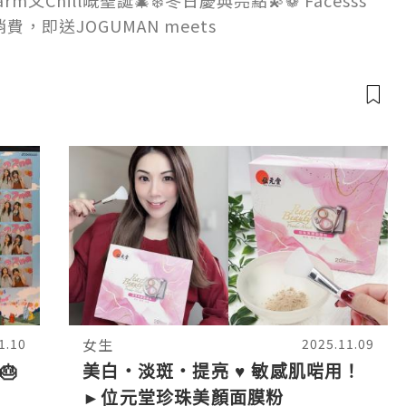
又Chill嘅聖誕🎄❄️冬日慶典亮點💫❁ Facesss
費，即送JOGUMAN meets
女生
1.10
2025.11.09
🎂
美白・淡斑・提亮 ♥ 敏感肌啱用！
►位元堂珍珠美顏面膜粉