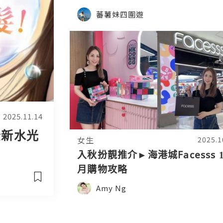
蕃薯妹四圍遊
2025.11.14
m全新水光
女生
2025.1
入秋扮靚推介►海港城Facesss 1
月購物攻略
Amy Ng