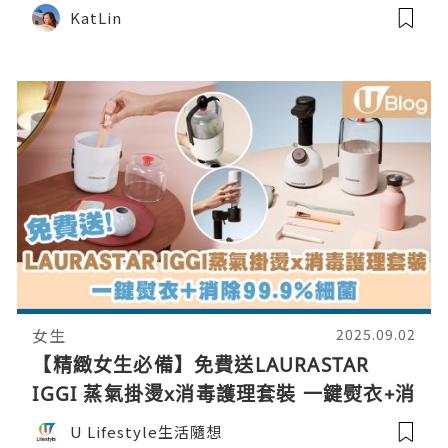
KatLin
女生
2025.09.02
【精緻女生必備】免費送LAURASTAR
IGGI 蒸氣掛燙x消毒護理套裝 一鍵熨衣+消
除99.9%細菌
U Lifestyle生活隨想