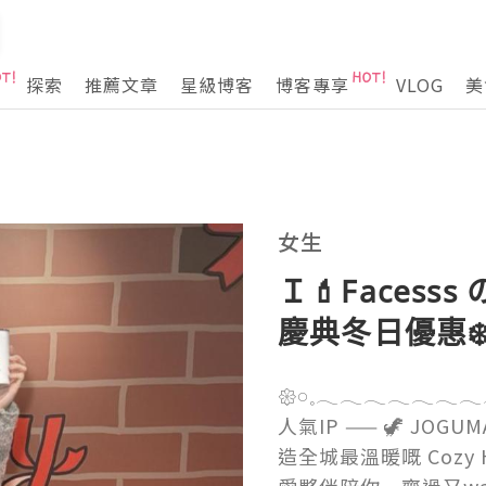
探索
推薦文章
星級博客
博客專享
VLOG
美
女生
Ｉ💄Facesss
慶典冬日優惠❄
𑁍𓏸𓈒𓂃𓂃𓂃𓂃𓂃𓂃
人氣IP —— 🦖 JOGU
造全城最溫暖嘅 Cozy H