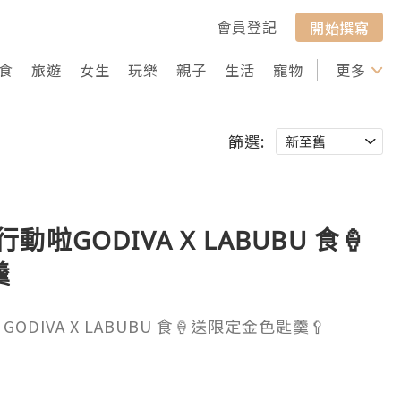
會員登記
開始撰寫
食
旅遊
女生
玩樂
親子
生活
寵物
行山
更多
打卡
篩選:
s行動啦GODIVA X LABUBU 食🍦
羹
｜GODIVA X LABUBU 食🍦送限定金色匙羹🥄