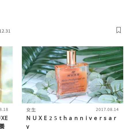
自己的蜜糖份量在乾燥的季節中滋
12.31
女生
8.18
2017.08.14
XE
N U X E 2 5 t h a n n i v e r s a r
滋養
y