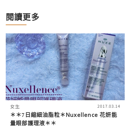
閱讀更多
女生
2017.03.14
＊＊7日縮細油脂粒＊Nuxellence 花妍能
量眼部護理液＊＊