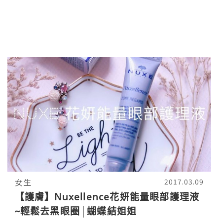
女生
2017.03.09
【護膚】Nuxellence花妍能量眼部護理液
~輕鬆去黑眼圈│蝴蝶結姐姐