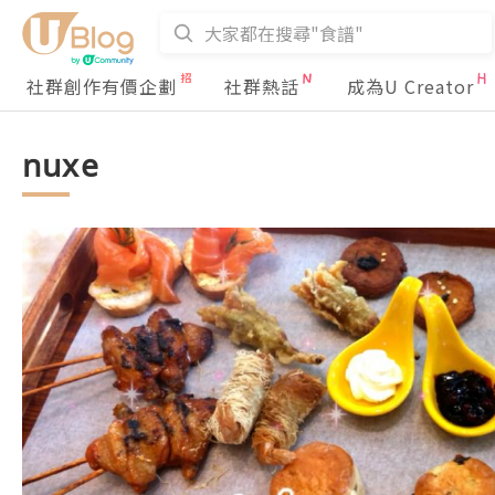
社群創作有價企劃
社群熱話
成為U Creator
nuxe