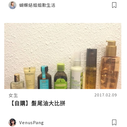
蝴蝶結姐姐歎生活
女生
2017.02.09
【自購】髮尾油大比拼
VenusPang