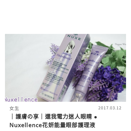
女生
2017.03.12
｜護膚の享｜還我電力迷人眼睛 ●
Nuxellence花妍能量眼部護理液