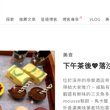
探索
推薦文章
星級博客
博客專享
VLOG
美
美食
下午茶後💖落
位於深井的帝景酒店帝景
得給大家推介 ~ 咸
蝦還有鮮味的三文魚多士
mousse鬆餅、馬卡
外香濃美味筆者特別喜