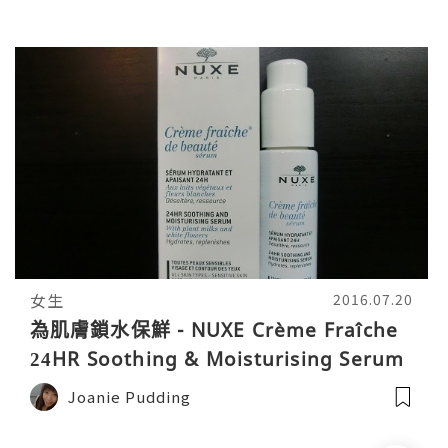
女生
2016.07.20
為肌膚鎖水保鮮 - NUXE Crème Fraîche
24HR Soothing & Moisturising Serum
植物鮮奶精華
Joanie Pudding