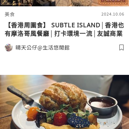
美食
2024.10.06
【香港周圍食】 SUBTLE ISLAND│香港也
有摩洛哥風餐廳│打卡環境一流│友誠商業
中心│旺角│Mongkok
晴天公仔@生活悠閒館