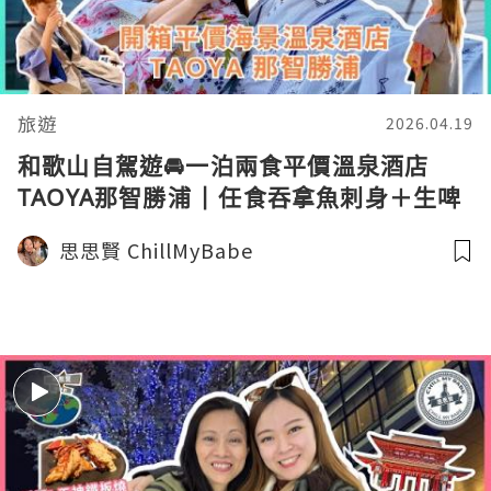
旅遊
2026.04.19
和歌山自駕遊🚘一泊兩食平價溫泉酒店
TAOYA那智勝浦 | 任食吞拿魚刺身＋生啤
清酒任飲＋海景溫泉高CP住宿【#思思賢
思思賢 ChillMyBabe
嘆世界】