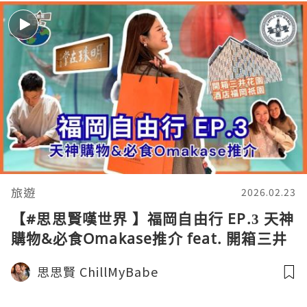
旅遊
2026.02.23
【#思思賢嘆世界 】福岡自由行 EP.3 天神
購物&必食Omakase推介 feat. 開箱三井
花園酒店福岡祇園 | 在掌壽司 #酒店 #福
思思賢 ChillMyBabe
岡美食 #omakase