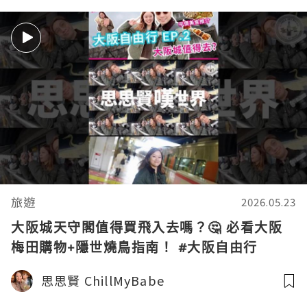
旅遊
2026.05.23
大阪城天守閣值得買飛入去嗎？🤔 必看大阪
梅田購物+隱世燒鳥指南！ #大阪自由行
思思賢 ChillMyBabe