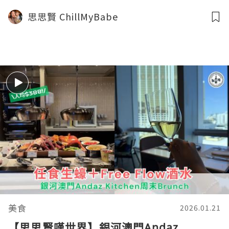
智能房控 #酒店開箱 #macau #hotel #澳
思思賢 ChillMyBabe
門
美食
2026.01.21
【思思賢嘆世界】銀河澳門Andaz