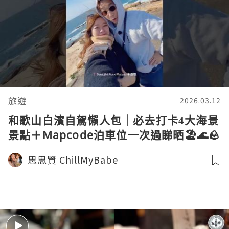
旅遊
2026.03.12
和歌山白濱自駕懶人包｜必去打卡4大海景
景點＋Mapcode泊車位一次過睇晒🏖️🌊🪨
#自駕遊 #wakayama #roadtrip
思思賢 ChillMyBabe