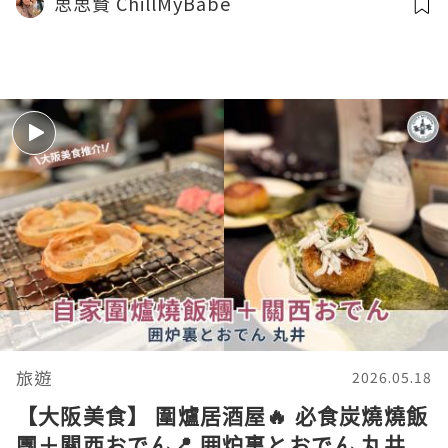
思思賢 ChillMyBabe
旅遊
2026.05.18
【大阪美食】 圍爐居酒屋🔥 必食炭燒燒飯
團＋關西おでん📍 囲炉裏とおでん 丸井