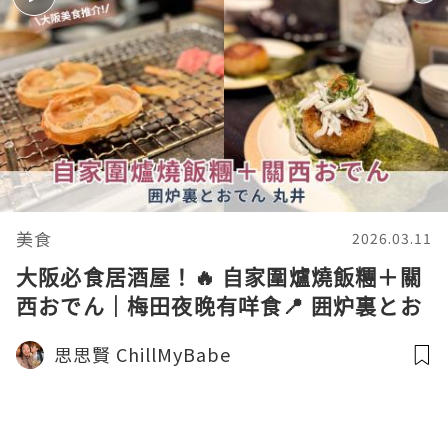
美食
2026.03.11
大阪必食居酒屋！🔥 自家圍爐燒飯糰＋關
西おでん｜梅田夜晚有咩食📍 囲炉裏とお
でん 丸井
思思賢 ChillMyBabe