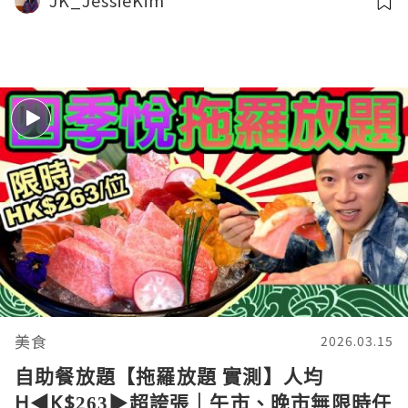
JK_JessieKim
美食
2026.03.15
自助餐放題【拖羅放題 實測】人均
H◀︎K$263▶︎超誇張｜午市、晚市無限時任