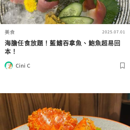
美食
2025.07.01
海膽任食放題！藍鰭吞拿魚、鮑魚超易回
本！
Cini C