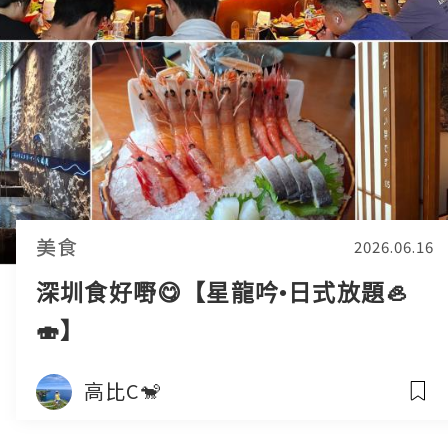
美食
2026.06.16
深圳食好嘢😋【星龍吟•日式放題🦪
🍣】
高比C🐒