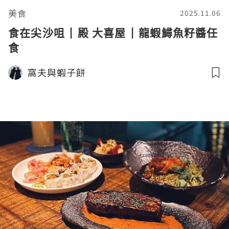
美食
2025.11.06
食在尖沙咀 | 殿 大喜屋 | 龍蝦鱘魚籽醬任
食
窩夫與蝦子餅