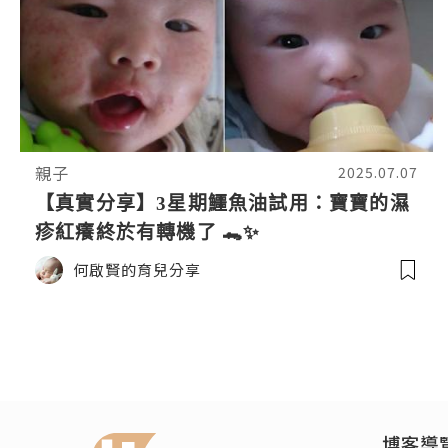
親子
2025.07.07
【真實分享】3星期鱷魚油試用：寶寶的濕
疹紅癢終於有轉機了 🐊✨
何啟賢的育兒分享
博客導