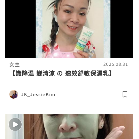
女生
2025.08.31
【識降温 變清涼 の 速效舒敏保濕乳】
JK_JessieKim