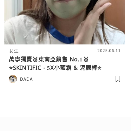
女生
2025.06.11
萬寧獨賣🥇東南亞銷售 No.1🥇
⭐SKINTIFIC - 5X小藍霜 & 泥膜棒⭐
DADA