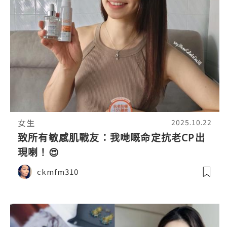
女生
2025.10.22
致所有敏感肌戰友：我哋嘅命定抗老CP出
現喇！😍
ckmfm310