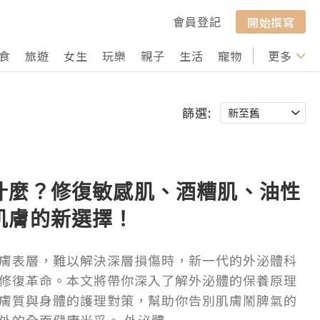
會員登記
開始撰寫
食
旅遊
女生
玩樂
親子
生活
寵物
行山
更多
打卡
篩選:
什麼？修復敏感肌、酒糟肌、油性
肌膚的新選擇！
膚表層，難以解決深層損傷時，新一代的外泌體科
修復革命。本文將帶你深入了解外泌體的保養原理
膚質與身體的護理對策，幫助你告別肌膚鬧脾氣的