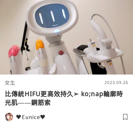
女生
2023.09.26
比傳統HIFU更高效持久➣ ko;nap輪廓時
光肌——鋼筋索
♥Eunice♥