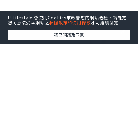
U Lifestyle 會使用Cookies來改善您的網站體驗，請確定
您同意接受本網站之
私隱政策和使用條款
才可繼續瀏覽。
我已閱讀及同意
親子
2023.06.21
【 一次療程，即時去眼袋，去黑眼圈 】
安妮媽媽親子日記