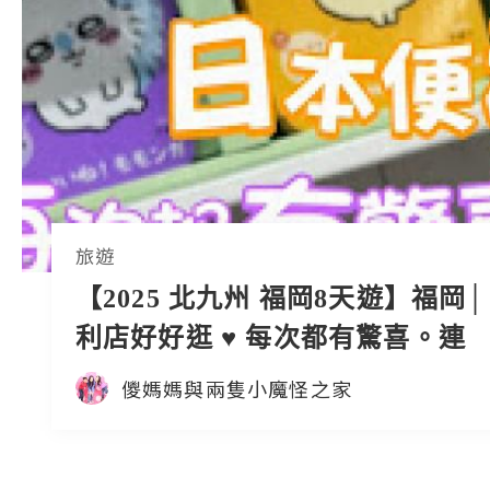
旅遊
【2025 北九州 福岡8天遊】福岡
利店好好逛 ♥ 每次都有驚喜。連
Chiikawa 繪本都有呀 ~~
儍媽媽與兩隻小魔怪之家