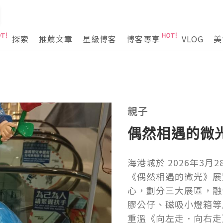
探索
推薦文章
星級博客
博客專享
VLOG
美
親子
偶然相遇的微
海港城於 2026年3月
《偶然相遇的微光》展
心，劃分三大展區，融
膠公仔、磁吸小燈箱等
重溫《向左走．向右走