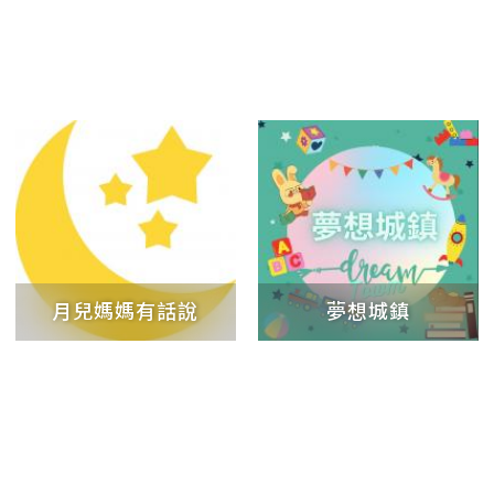
月兒媽媽有話說
夢想城鎮