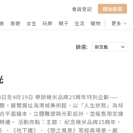
會員登記
開始撰寫
食
旅遊
女生
玩樂
親子
生活
寵物
行山
更多
打卡
篩選:
光
28日至4月19日 舉辦幾米品牌25周年特別企劃——
覽。展覽選址海港城美術館，以「人生狀態」為核
合平面繪本、立體雕塑與光影設計，並販售限定搪
周邊。 活動亮點：主題： 紀念幾米品牌25周年，
》、《地下鐵》、《戀之風景》等經典場景。展