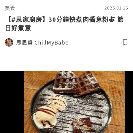
美食
2025.01.16
【#思家廚房】30分鐘快煮肉醬意粉🍝 節
日好煮意
思思賢 ChillMyBabe