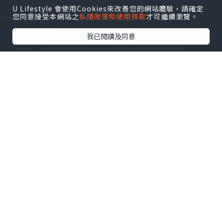
U Lifestyle 會使用Cookies來改善您的網站體驗，請確定
您同意接受本網站之
私隱政策和使用條款
才可繼續瀏覽。
我已閱讀及同意
旅遊
2021.10.13
[英國潮語] 英國本地人message/
Whatsapp會用嘅terms
香港大學生的生活點滴