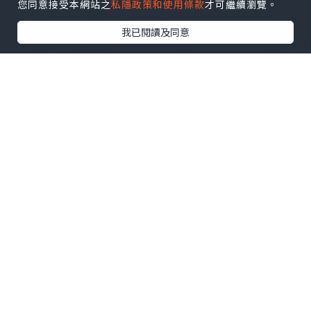
您同意接受本網站之
私隱政策和使用條款
才可繼續瀏覽。
我已閱讀及同意
美食
2024.04.17
釀成好習慣 😌《𝗚𝘂𝗼 𝗫𝗶 𝗡𝗶𝗮𝗻𝗴 果熹
釀》
Winnie Liu 廖火火