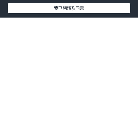
我已閱讀及同意
美食
2024.12.13
灣仔日本人主理居酒屋食期間限定沖繩菜
色
delish_hk