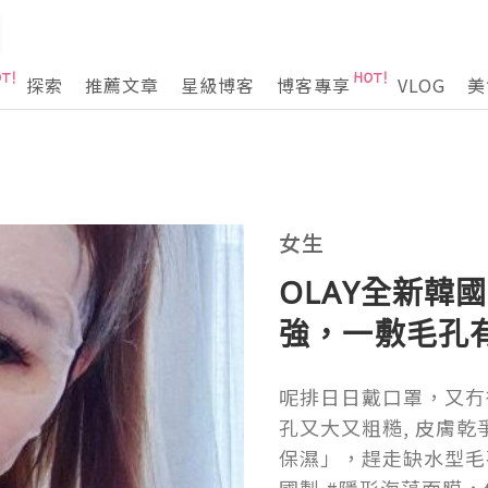
探索
推薦文章
星級博客
博客專享
VLOG
美
女生
OLAY全新韓
強，一敷毛孔
呢排日日戴口罩，又冇得
孔又大又粗糙, 皮膚
保濕」，趕走缺水型毛孔肌,