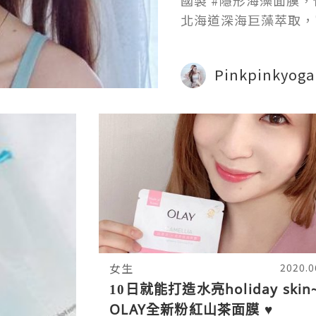
國製 #隱形海藻面膜
北海道深海巨藻萃取，
修復、促進肌膚自我更
Pinkpinkyog
女生
2020.0
10日就能打造水亮holiday skin~
OLAY全新粉紅山茶面膜 ♥