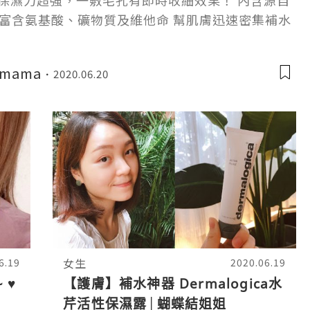
，保濕力超強，一敷毛孔有即時收細效果！ 內含源自
富含氨基酸、礦物質及維他命 幫肌膚迅速密集補水
新，調節水油平衡
amama
2020.06.20
女生
6.19
2020.06.19
 ♥
【護膚】補水神器 Dermalogica水
芹活性保濕露│蝴蝶結姐姐