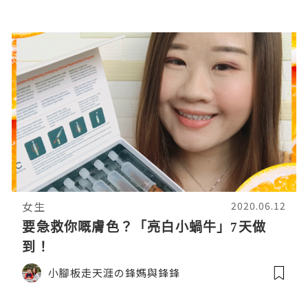
女生
2020.06.12
要急救你嘅膚色？「亮白小蝸牛」7天做
到！
小腳板走天涯の鋒媽與鋒鋒