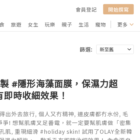
會員登記
開始撰寫
食
旅遊
女生
玩樂
親子
生活
寵物
行山
更多
打卡
篩選:
國製 #隱形海藻面膜，保濕力超
有即時收細效果！
出外去旅行, 個人又冇精神, 連皮膚都冇水份, 毛
乾爭爭! 想幫肌膚叉足番電，就一定要幫肌膚做「密集
 重現細滑 #holiday skin! 試用了OLAY全新韓