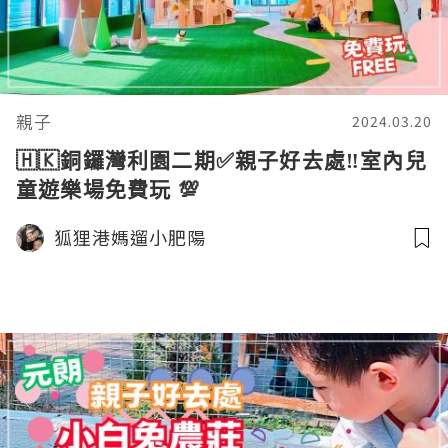
親子
2024.03.20
🇭🇰銅鑼灣利園二期✅親子好去處‼️室內兒
童遊樂場免費玩 💯
狐狸港媽遛小肥陽