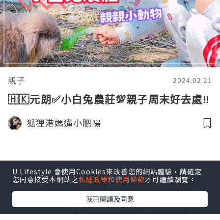
親子
2024.02.21
🇭🇰元朗✅小白兔農莊💯親子周末好去處‼️
狐狸港媽遛小肥陽
U Lifestyle 會使用Cookies來改善您的網站體驗，請確定
您同意接受本網站之
私隱政策和使用條款
才可繼續瀏覽。
我已閱讀及同意