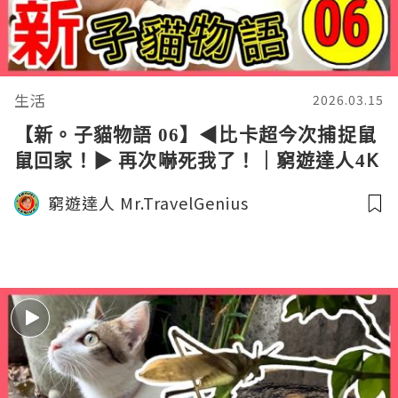
生活
2026.03.15
【新。子貓物語 06】◀︎比卡超今次捕捉鼠
鼠回家！▶︎ 再次嚇死我了！｜窮遊達人4K
中字
窮遊達人 Mr.TravelGenius