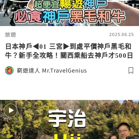
旅遊
2025.06.25
日本神戶◀︎01 三宮▶︎到處平價神戶黑毛和
牛？新手全攻略！關西乘船去神戶才500日
元？便宜華麗住宿 還包含免費酒吧暢飲？
窮遊達人 Mr.TravelGenius
｜Kobe Travel 窮遊達人4K 中字 English
Subtitle