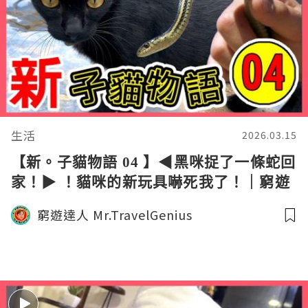
生活
2026.03.15
【新。子貓物語 04 】◀︎黑咪捉了一條蛇回
家！▶︎ ！貓咪的新玩具嚇死我了！｜窮遊
達人4K中字
窮遊達人 Mr.TravelGenius