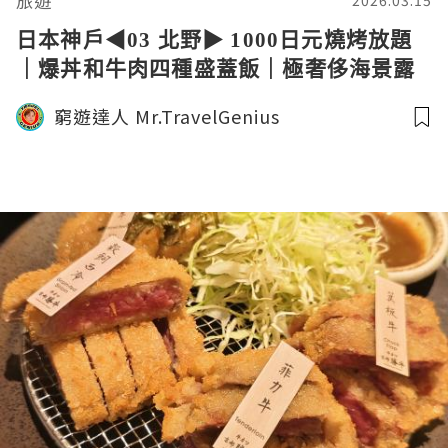
旅遊
2026.03.15
日本神戶◀︎03 北野▶︎ 1000日元燒烤放題
｜爆丼和牛肉四種盛蓋飯｜極奢侈海景露
台房 美利堅酒店｜神戶西洋北野異人館｜
窮遊達人 Mr.TravelGenius
Kobe Travel 窮遊達人4K 中字 English
Subtitle