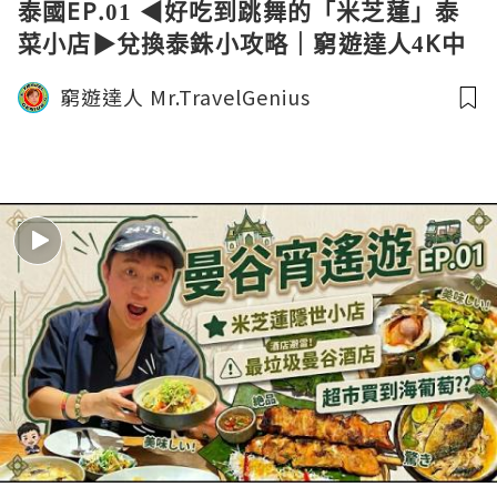
泰國EP.01 ◀︎好吃到跳舞的「米芝蓮」泰
菜小店▶︎兌換泰銖小攻略｜窮遊達人4K中
字
窮遊達人 Mr.TravelGenius