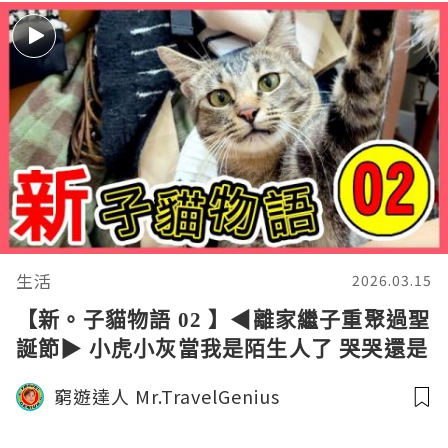
生活
2026.03.15
【新。子貓物語 02 】◀︎離家繼子重聚過聖
誕節▶︎ 小虎小灰當我是陌生人了 哭哭還是
要開心過聖誕啊｜窮遊達人4K中字
窮遊達人 Mr.TravelGenius