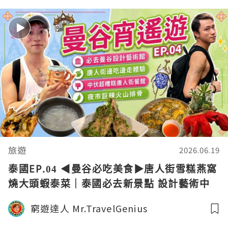
旅遊
2026.06.19
泰國EP.04 ◀︎曼谷必吃美食▶︎唐人街雪糕燕窩
燒大頭蝦泰菜｜泰國必去新景點 設計藝術中
心｜夜市爆辣火山排骨｜隨心旅行VLOG｜窮
窮遊達人 Mr.TravelGenius
遊達人4K中字