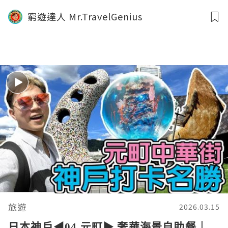
玩樂‼️ 狗狗與我一齊游水哂太陽｜任飲任
窮遊達人 Mr.TravelGenius
食任燒烤 微風村｜窮遊達人4K中字
旅遊
2026.03.15
日本神戶◀︎04 元町▶︎ 奢華海景自助餐｜