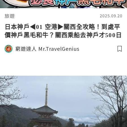
旅遊
2025.09.20
日本神戶◀︎01 空港▶︎關西全攻略！到處平
價神戶黑毛和牛？關西乘船去神戶才500日
元？便宜華麗住宿 還包含免費酒吧暢飲？
窮遊達人 Mr.TravelGenius
Kobe Travel 窮遊達人4K 中字 English
Subtitle