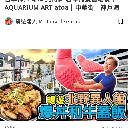
AQUARIUM ART atoa｜中華街｜神戶海
洋文化博物館｜白色木屋電話亭｜Kobe
窮遊達人 Mr.TravelGenius
Travel 窮遊達人4K 中字 English
Subtitle