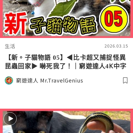
生活
2026.03.15
【新。子貓物語 05】◀︎比卡超又捕捉怪異
昆蟲回家▶︎ 嚇死我了！｜窮遊達人4K中字
窮遊達人 Mr.TravelGenius