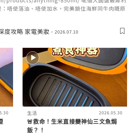
.com/products/anything-850ml/ 呢個大圓盤最犀利
料理：唔使落油、唔使加水，完美鎖住海鮮同牛肉嘅原
量：堆到成座山咁高嘅蔬菜同肉
日本深度攻略 家電美妝
2026.07.10
生活
5.30
2026.05.30
煙
🚨救命！生米直接變神仙三文魚焗
飯？！