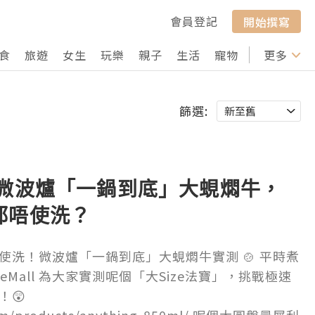
會員登記
開始撰寫
食
旅遊
女生
玩樂
親子
生活
寵物
行山
更多
打卡
篩選:
！微波爐「一鍋到底」大蜆燜牛，
都唔使洗？
使洗！微波爐「一鍋到底」大蜆燜牛實測 🍲 平時煮
seMall 為大家實測呢個「大Size法寶」，挑戰極速
！😲