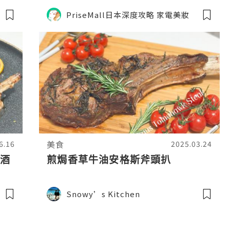
PriseMall日本深度攻略 家電美妝
美食
6.16
2025.03.24
紅酒
煎焗香草牛油安格斯斧頭扒
Snowy’s Kitchen