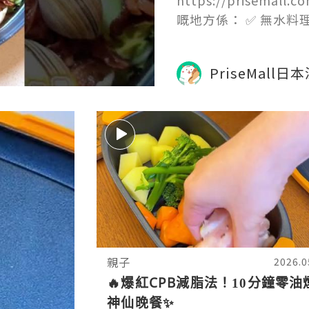
https://prisemall
嘅地方係： ✅ 無水
汁原味！ ✅ 超大容
PriseMall
親子
2026.0
🔥爆紅CPB減脂法！10分鐘零油
神仙晚餐✨