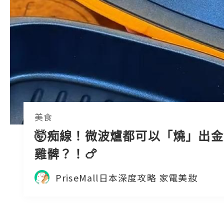
美食
🤯痴線！微波爐都可以「燒」出
雞髀？！🍗
PriseMall日本深度攻略 家電美妝