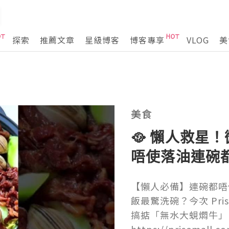
探索
推薦文章
星級博客
博客專享
VLOG
美
美食
🥘 懶人救星
唔使落油連碗
【懶人必備】連碗都唔
飯最驚洗碗？今次 Pri
搞掂「無水大蜆燜牛」