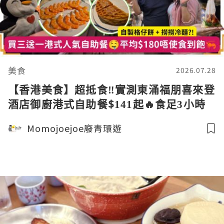
美食
2026.07.28
【香港美食】超抵食‼️實測東涌福朋喜來登
酒店御廚港式自助餐$141起🔥食足3小時
😎任食沙律﹑港式小食﹑自製撈撈冷麵格
Momojoejoe廢青環遊
仔餅｜中式甜品超驚喜‼️ Hong Kong
Dinner Buffet｜moj