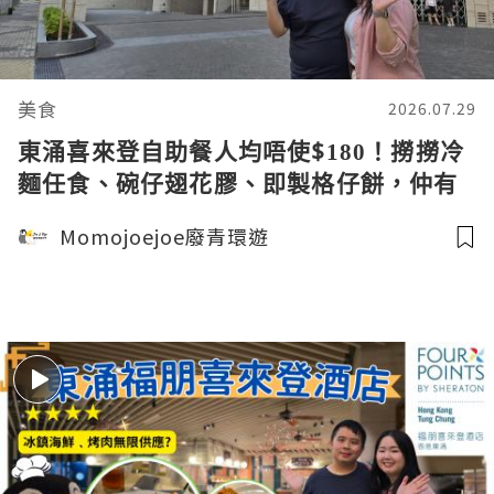
美食
2026.07.29
東涌喜來登自助餐人均唔使$180！撈撈冷
麵任食、碗仔翅花膠、即製格仔餅，仲有
穿梭巴士接送，想慳錢食酒店自助餐必
Momojoejoe廢青環遊
睇！