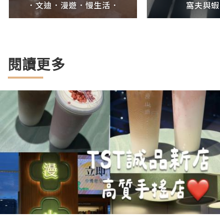
．文迪．漫遊．慢生活．
窩夫與蝦
閱讀更多