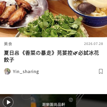
美食
2026.07.28
夏日🥟《香菜の暴走》芫荽控🌿必試冰花
餃子
Yin_sharing