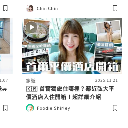
Chin Chin
旅遊
1.07
2025.11.21
🚙
🇰🇷 首爾獨旅住哪裡？鄰近弘大平
價酒店入住開箱！超詳細介紹
Wegoinn Hostel🏨傳統老店「孔
Foodie Shirley
陵一隻雞」值得吃嗎？#韓國自由行
#韓國vlog #韓國旅遊 #韓國美食 #