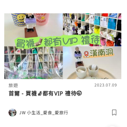
旅遊
2023.07.09
首爾 - 買襪🧦都有VIP 禮待🤭
JW 小生活_愛食_愛旅行