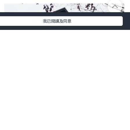
我已閱讀及同意
旅遊
2023.04.11
2023韓國首爾【Roynet Hotel Seoul
Mapo】全新酒店感覺舒適 但酒店跟地鐵
月台有距離
KeresaWong.L.S