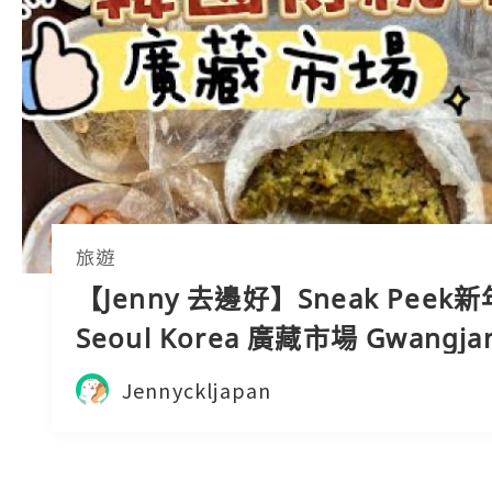
旅遊
【Jenny 去邊好】Sneak Peek
Seoul Korea 廣藏市場 Gwangja
Market 首爾廚房 街頭美食天堂
Jennyckljapan
Vlog Myeong-dong 明洞 ASMR