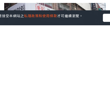
您同意接受本網站之
私隱政策和使用條款
才可繼續瀏覽。
美食
2023.04.12
2023韓國首爾【孔陵一隻雞】回頭率高 勝
過陳玉華!
KeresaWong.L.S