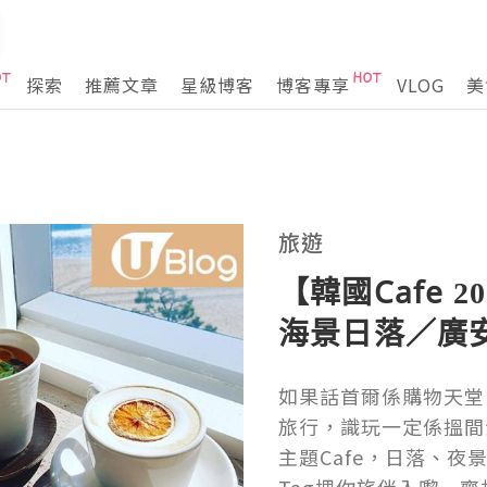
探索
推薦文章
星級博客
博客專享
VLOG
美
旅遊
【韓國Cafe 2
海景日落／廣
如果話首爾係購物天堂
旅行，識玩一定係搵間
主題Cafe，日落、夜