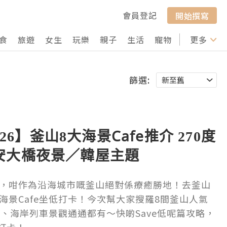
會員登記
開始撰寫
食
旅遊
女生
玩樂
親子
生活
寵物
行山
更多
打卡
篩選:
026】釜山8大海景Cafe推介 270度
安大橋夜景／韓屋主題
，咁作為沿海城市嘅釜山絕對係療癒勝地！去釜山
海景Cafe坐低打卡！今次幫大家搜羅8間釜山人氣
景、海岸列車景觀通通都有～快啲Save低呢篇攻略，