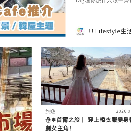
Tag埋你旅伴入嚟一齊
U Lifestyle
旅遊
2026.0
☃❄首爾之旅｜ 穿上韓衣服變身
劇女主角!