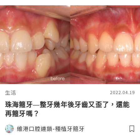
生活
2022.04.19
珠海箍牙—整牙幾年後牙齒又歪了，還能
再箍牙嗎？
維港口腔連鎖-種植牙箍牙