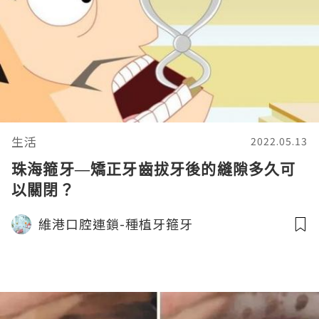
生活
2022.05.13
珠海箍牙—矯正牙齒拔牙後的縫隙多久可
以關閉？
維港口腔連鎖-種植牙箍牙