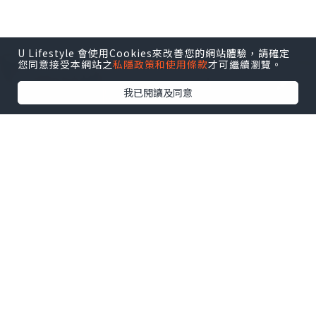
U Lifestyle 會使用Cookies來改善您的網站體驗，請確定
您同意接受本網站之
私隱政策和使用條款
才可繼續瀏覽。
我已閱讀及同意
生活
2022.04.12
珠海箍牙—箍牙沒有年齡限制，卻因為這
個原因被拒！