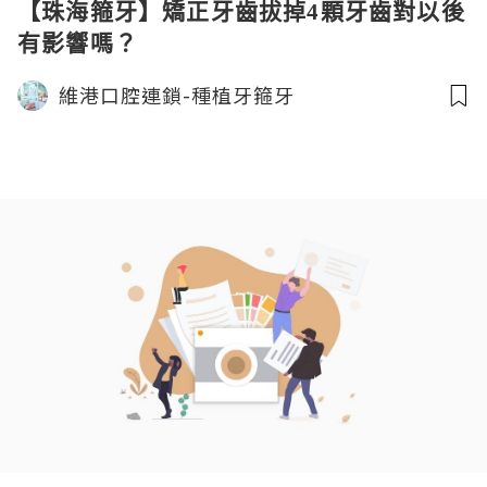
【珠海箍牙】矯正牙齒拔掉4顆牙齒對以後
有影響嗎？
維港口腔連鎖-種植牙箍牙