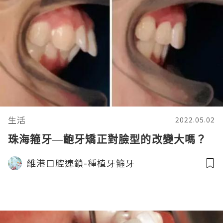
生活
2022.05.02
珠海箍牙—齙牙矯正對臉型的改變大嗎？
維港口腔連鎖-種植牙箍牙