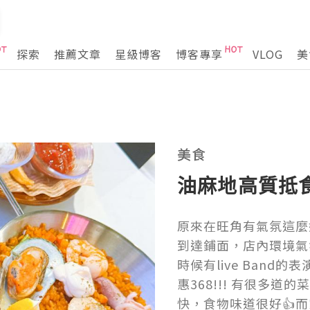
探索
推薦文章
星級博客
博客專享
VLOG
美
美食
油麻地高質抵食，
原來在旺角有氣氛這麼
到達鋪面，店內環境氣
時候有live Band
惠368!!! 有很多道
快，食物味道很好👍而