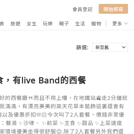
會員登記
開始撰寫
食
旅遊
女生
玩樂
親子
生活
寵物
行山
更多
打卡
篩選:
有live Band的西餐
好的西餐廳🍴而且不用上樓，在地鐵站🚉走2分鐘就
氛滿滿，有漂亮美美的高天花草本裝飾這裏還會有
的表演以及優惠折扣🫶🏻今次叫了2人套餐，價錢非常優
的菜：餐湯 ✨沙律、 ✨前菜 ✨主食 ✨甜品 ✨上菜速度
家環境優美坐得很舒服😌.除了2人套餐另外我們還