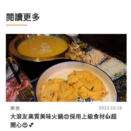
閱讀更多
美食
2023.10.16
大滾友高質美味火鍋😍採用上級食材👍超
開心😍💕