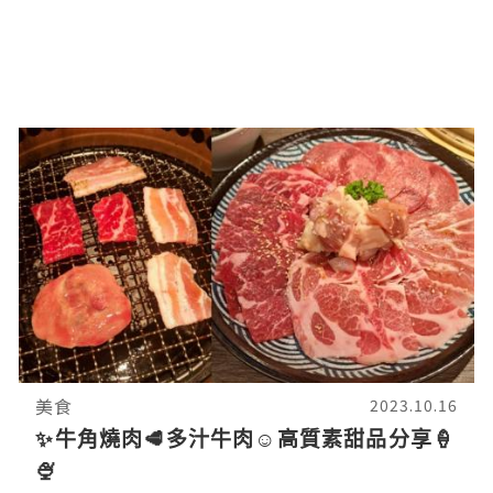
美食
2023.10.16
✨牛角燒肉🥩多汁牛肉☺️高質素甜品分享🍦
🍨