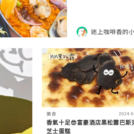
叫了小食，有雞翼，有薯條
迷上咖啡香的
美食
2024.0
香氣十足😎富豪酒店黑松露巴斯
芝士蛋糕