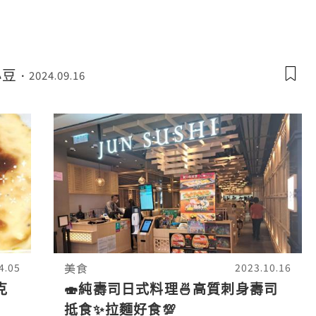
🍟 雞翼超香口 !!! 味
小豆
2024.09.16
美食
4.05
2023.10.16
克
🍣純壽司日式料理🍜高質刺身壽司
抵食✨拉麵好食💯