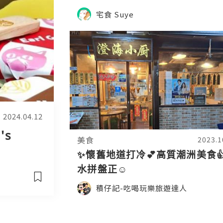
宅食 Suye
2024.04.12
's
美食
2023.1
✨懷舊地道打冷💕高質潮洲美食
水拼盤正☺️
積仔記-吃喝玩樂旅遊達人