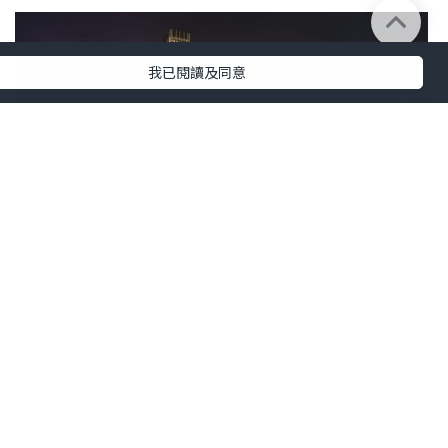
我已閱讀及同意
生活
2025.10.02
🎆 熣燦煙花 🎆
Judy AhJuMa