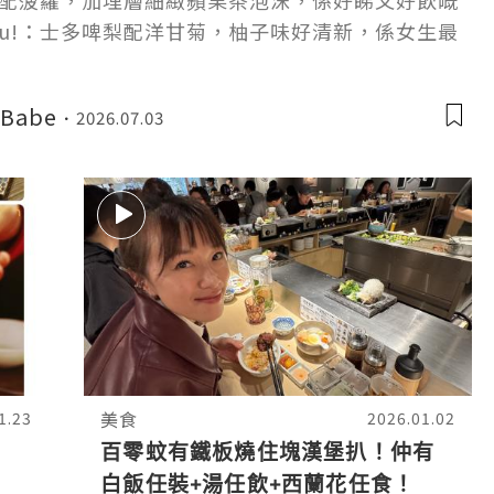
配菠蘿，加埋層細緻蘋果茶泡沫，係好睇又好飲嘅
s You!：士多啤梨配洋甘菊，柚子味好清新，係女生最
Babe
2026.07.03
美食
1.23
2026.01.02
百零蚊有鐵板燒住塊漢堡扒！仲有
白飯任裝+湯任飲+西蘭花任食！