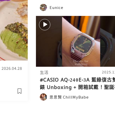
Eunice
2026.04.28
生活
2025.1
#CASIO AQ-240E-3A 藍綠復
錶 Unboxing + 開箱試戴！聖
物首選｜復古摩登混搭超有型
思思賢 ChillMyBabe
#unboxing