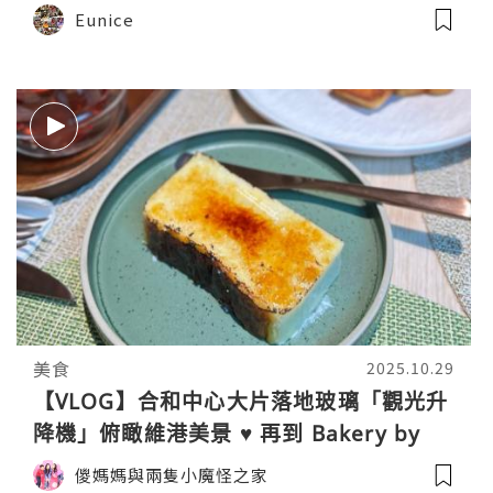
Eunice
美食
2025.10.29
【VLOG】合和中心大片落地玻璃「觀光升
降機」俯瞰維港美景 ♥ 再到 Bakery by
the Grand 嘆下午茶
儍媽媽與兩隻小魔怪之家