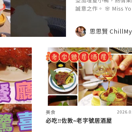
型加埋隻小鴨，熱情果
誠意之作。 🌸 Mis
愛嘅優雅風味。 食
思思賢 ChillMy
美食
2026.0
必吃‼️佐敦~老字號居酒屋