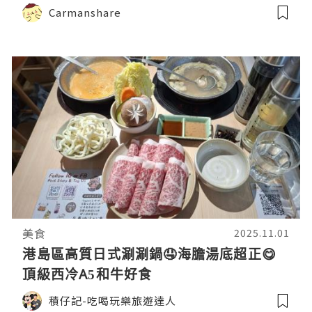
Carmanshare
美食
2025.11.01
港島區高質日式涮涮鍋🤤海膽湯底超正😋
頂級西冷A5和牛好食
積仔記-吃喝玩樂旅遊達人