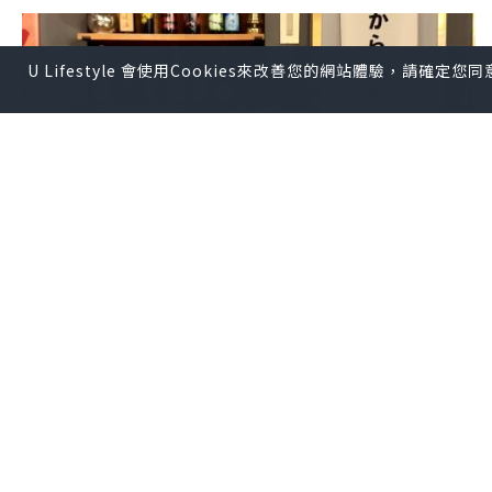
U Lifestyle 會使用Cookies來改善您的網站體驗，請確定
美食
2025.10.13
乜都唔使諗😃喺中環將個胃交俾廚師淨係
嘆景食Omakase!!
mingjanet