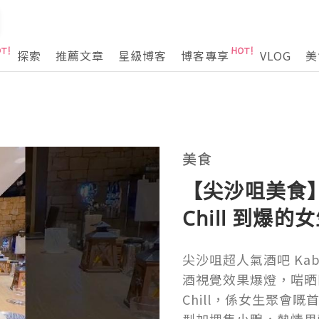
探索
推薦文章
星級博客
博客專享
VLOG
美
美食
【尖沙咀美食】Ka
Chill 到爆的
尖沙咀超人氣酒吧 Kabo
酒視覺效果爆燈，啱晒同
Chill，係女生聚會嘅首