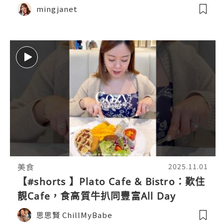
mingjanet
美食
2025.11.01
【#shorts 】Plato Cafe & Bistro：歎住
靚Cafe，食高質牛扒同豐富All Day
Breakfast！🤩 #cafe #chill #steak
思思賢 ChillMyBabe