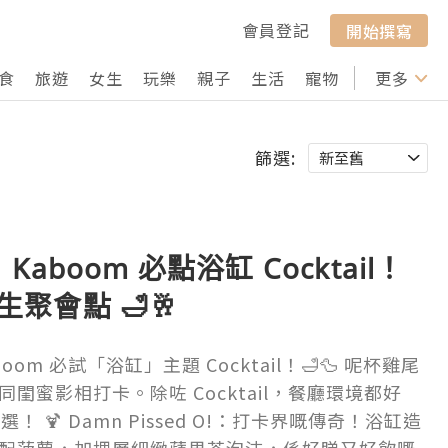
會員登記
開始撰寫
食
旅遊
女生
玩樂
親子
生活
寵物
行山
更多
打卡
篩選:
boom 必點浴缸 Cocktail！
女生聚會點 🛁🥂
om 必試「浴缸」主題 Cocktail！🛁🦆 呢杯雞尾
閨蜜影相打卡。除咗 Cocktail，餐廳環境都好
選！ 🍹 Damn Pissed O!：打卡界嘅傳奇！浴缸造