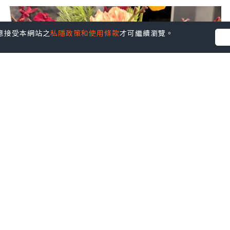
您同意接受本網站之
私隱政策和使用條款
才可繼續瀏覽。
女生
2025.10.03
🎃 Say Hi to October 🎃
Judy AhJuMa