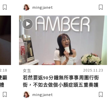
mingjanet
女生
2.18
2025.11.23
古雙顯
若然要返90分鐘無所事事周圍行街
誕禮
街，不如去做個小顏症頭五重奏護
膚療程
mingjanet