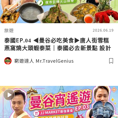
旅遊
2026.06.19
泰國EP.04 ◀︎曼谷必吃美食▶︎唐人街雪糕
燕窩燒大頭蝦泰菜｜泰國必去新景點 設計
藝術中心｜夜市爆辣火山排骨｜隨心旅行
窮遊達人 Mr.TravelGenius
VLOG｜窮遊達人4K中字