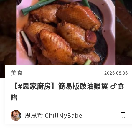
美食
2026.08.06
【#思家廚房】簡易版豉油雞翼 🍗食
譜
思思賢 ChillMyBabe