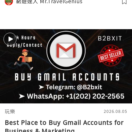
窮遊達人 Mr.TravelGenius
中字
玩樂
2026.08.05
Best Place to Buy Gmail Accounts for
Business & Marketing