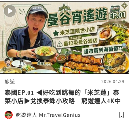
旅遊
2026.04.29
泰國EP.01 ◀︎好吃到跳舞的「米芝蓮」泰
菜小店▶︎兌換泰銖小攻略｜窮遊達人4K中
字
窮遊達人 Mr.TravelGenius