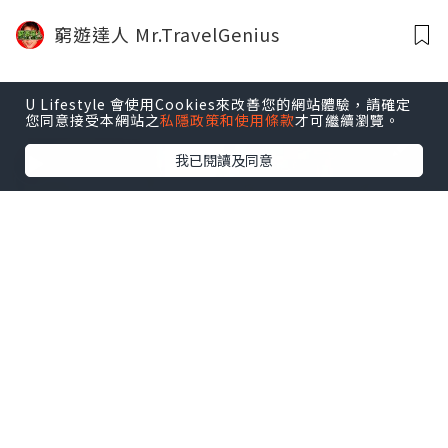
食任飲｜香港美食｜窮遊達人4K中字
窮遊達人 Mr.TravelGenius
U Lifestyle 會使用Cookies來改善您的網站體驗，請確定
您同意接受本網站之
私隱政策和使用條款
才可繼續瀏覽。
我已閱讀及同意
生活
2026.03.15
【新。子貓物語 06】◀︎比卡超今次捕捉鼠