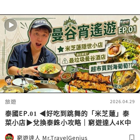
旅遊
2026.04.29
泰國EP.01 ◀︎好吃到跳舞的「米芝蓮」泰
菜小店▶︎兌換泰銖小攻略｜窮遊達人4K中
字
窮遊達人 Mr.TravelGenius