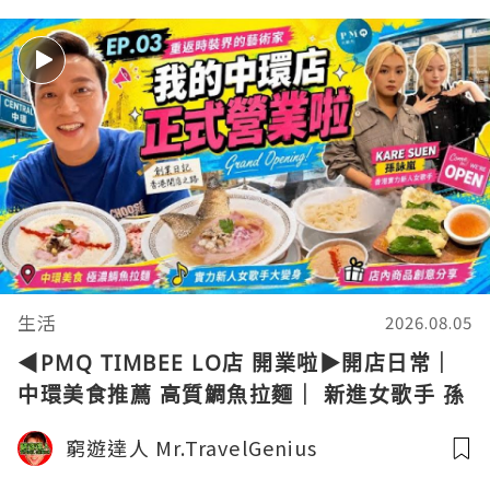
生活
2026.08.05
◀︎PMQ TIMBEE LO店 開業啦▶︎開店日常｜
中環美食推薦 高質鯛魚拉麵｜ 新進女歌手 孫
詠嵐Kare Suen 造型大改造｜窮遊達人4K中
窮遊達人 Mr.TravelGenius
字