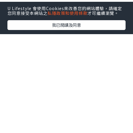
U Lifestyle 會使用Cookies來改善您的網站體驗，請確定
您同意接受本網站之
私隱政策和使用條款
才可繼續瀏覽。
我已閱讀及同意
旅遊
2024.11.21
【2023 日本 東京自由行】東京│成田機場
第一航廈。都食到 ... 成田山新勝寺的老字
號鰻魚店「川豊」鰻魚飯