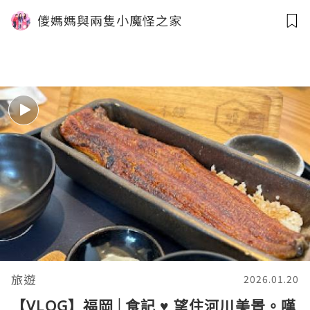
川 中洲春吉店
儍媽媽與兩隻小魔怪之家
旅遊
2026.01.20
【VLOG】福岡│食記 ♥ 望住河川美景。嘆