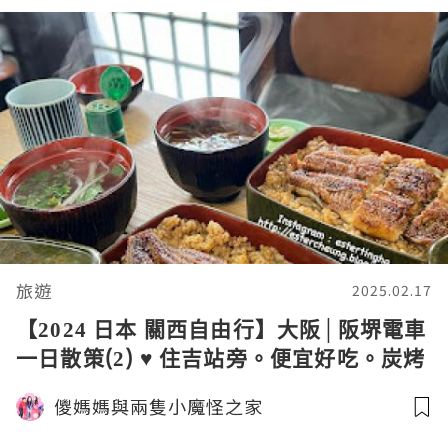
旅遊
2025.02.17
【2024 日本 關西自由行】大阪│阪堺電車
一日散策(2) ♥ 住吉站旁。便宜好吃。炭烤
鰻魚老店 ♥ 鰻まむし いづもや
儍媽媽與兩隻小魔怪之家