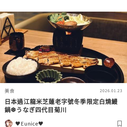
美食
2026.01.23
日本過江龍米芝蓮老字號冬季限定白燒鰻
鍋❆うなぎ四代目菊川
♥Eunice♥