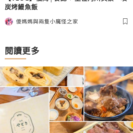
炭烤鰻魚飯
儍媽媽與兩隻小魔怪之家
閱讀更多