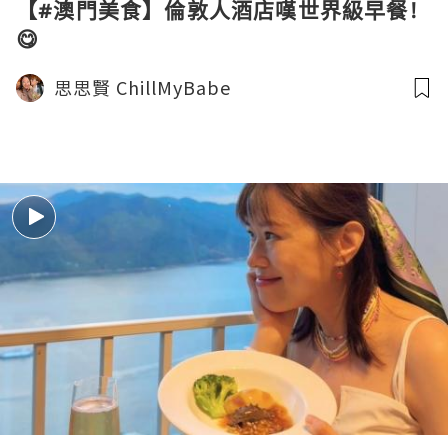
【#澳門美食】倫敦人酒店嘆世界級早餐!
😋
思思賢 ChillMyBabe