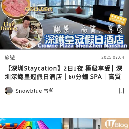
旅遊
2025.07.04
【深圳Staycation】2日1夜 極級享受| 深
圳深鐵皇冠假日酒店｜60分鐘 SPA｜高質
日法Fine Dining YORU靜銘日法酒館｜穩
Snowblue 雪藍
世日式燒肉Omakase 蔦山懷石炭火燒