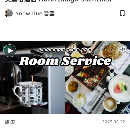
Overseas Chinese Town｜阿爾卑斯冰雪
Snowblue 雪藍
世界｜梅拉尼亞小鎮
旅遊
2025.09.22