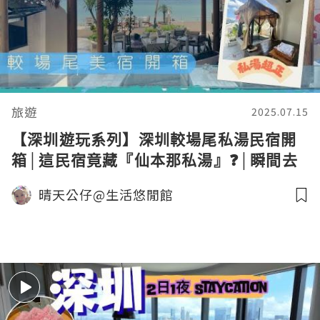
旅遊
2025.07.15
【深圳遊玩系列】深圳較場尾私湯民宿開
箱│這民宿竟藏『仙本那私湯』❓│瞬間去
了東南亞│免費攝影體驗│海景私湯房│私
晴天公仔@生活悠閒館
湯民宿推介│仙本那私湯海景沙灘度假美宿
│深圳大鵬│較場尾│深圳staycation