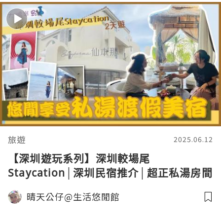
旅遊
2025.06.12
【深圳遊玩系列】深圳較場尾
Staycation│深圳民宿推介│超正私湯房間
│泰國風│地中海風│仙本那私湯海景沙灘
晴天公仔@生活悠閒館
渡假美宿│海景渡假美宿│大鵬半島│較場
尾│房間浸私湯│深圳好去處│深圳民宿｜