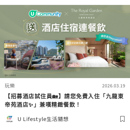
玩樂
2026.03.19
【招募酒店試住員🏡】請您免費入住「九龍東
帝苑酒店✨」兼嘆精緻餐飲！
U Lifestyle生活隨想