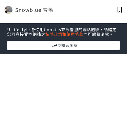
HK$15XX 雙人住宿套餐包房間升級、海鮮
Snowblue 雪藍
自助晚餐及早餐｜鄰近深圳北高鐵站 深圳
野生動物園
U Lifestyle 會使用Cookies來改善您的網站體驗，請確定
您同意接受本網站之
私隱政策和使用條款
才可繼續瀏覽。
我已閱讀及同意
玩樂
2025.01.25
【草根食Buffet / Staycation】農曆新年