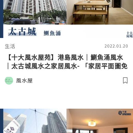
生活
2022.01.20
【十大風水屋苑】港島風水｜鰂魚涌風水
｜太古城風水之家居風水- 「家居平面圖免
費風水分析」黎Sir風水設計
風水屋