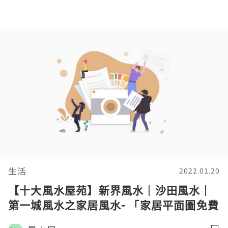
生活
2022.01.20
【十大風水屋苑】新界風水｜沙田風水｜
第一城風水之家居風水- 「家居平面圖免費
風水分析」黎Sir風水設計