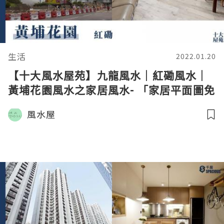
生活
2022.01.20
【十大風水屋苑】九龍風水｜紅磡風水｜
黃埔花園風水之家居風水- 「家居平面圖免
費風水分析」黎Sir風水設計
風水屋