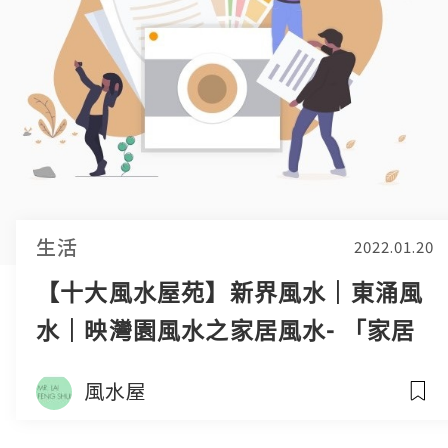
生活
2022.01.20
【十大風水屋苑】新界風水｜東涌風
水｜映灣園風水之家居風水- 「家居
平面圖免費風水分析」黎Sir風水設計
風水屋