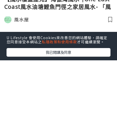
Coast風水油塘鯉魚門徑之家居風水- 「風
水師介紹 : 空間能量風水氣場室內設計」
風水屋
黎Sir風水設計
U Lifestyle 會使用Cookies來改善您的網站體驗，請確定
您同意接受本網站之
私隱政策和使用條款
才可繼續瀏覽。
我已閱讀及同意