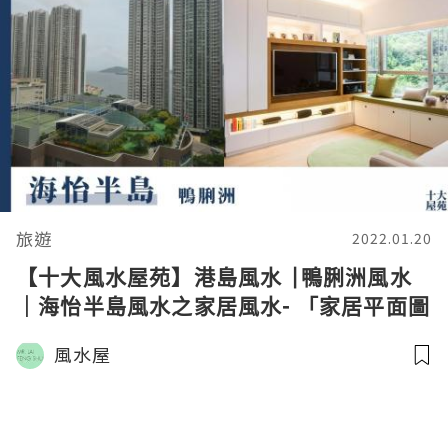
旅遊
2022.01.20
【十大風水屋苑】港島風水 |鴨脷洲風水
｜海怡半島風水之家居風水- 「家居平面圖
免費風水分析」黎Sir風水設計
風水屋