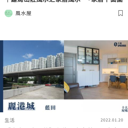
免費風水分析」黎Sir風水設計
風水屋
生活
2022.01.20