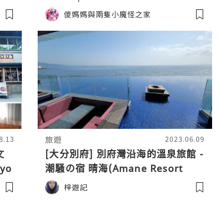
虎杖浜溫泉。泡美人湯 + 食燒白老
儍媽媽與兩隻小魔怪之家
牛料理
旅遊
8.13
2023.06.09
文
[大分別府] 別府灣沿海的溫泉旅館 -
yo
潮騒の宿 晴海(Amane Resort
Seikai)
梓遊記