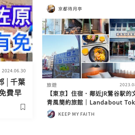
京都待月亭
2024.06.30
郊│千葉
旅遊
2023.0
有免費早
【東京】住宿．鄰近JR鶯谷駅的
原駅前
青風簡約旅館｜Landabout Tok
東京風景酒店
KEEP MY FAITH