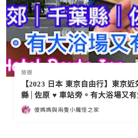
旅遊
【2023 日本 東京自由行】東京近
縣│佐原 ♥ 車站旁。有大浴場又
餐 ♥ Hotel Route Inn 香取佐
儍媽媽與兩隻小魔怪之家