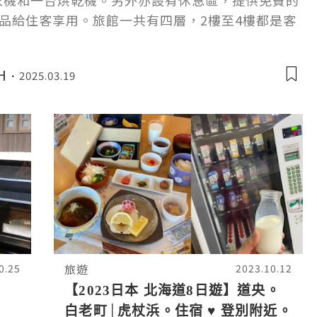
台洗衣機和一台烘乾機。另外亦設有休息區，提供免費的
品給住客享用。旅館一共有四層，2樓至4樓都是客
樓層的公共空間亦設有讓住客放鬆用的角落，整體
H
2025.03.19
旅遊
0.25
2023.10.12
【2023日本 北海道8日遊】道央。
白老町│虎杖浜。住宿 ♥ 登別附近。