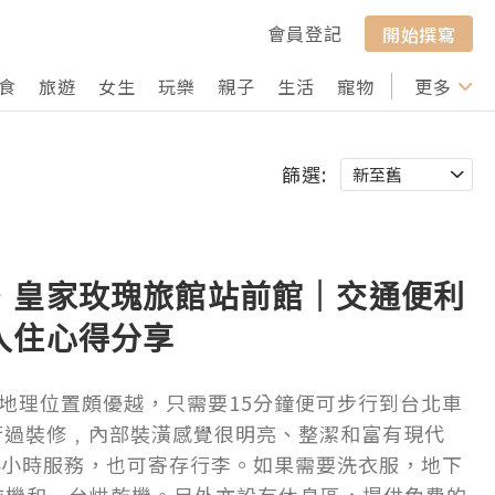
會員登記
開始撰寫
食
旅遊
女生
玩樂
親子
生活
寵物
行山
更多
打卡
篩選:
．皇家玫瑰旅館站前館｜交通便利
入住心得分享
地理位置頗優越，只需要15分鐘便可步行到台北車
進行過裝修﹐內部裝潢感覺很明亮、整潔和富有現代
4小時服務，也可寄存行李。如果需要洗衣服，地下