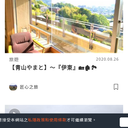
旅遊
2020.08.26
【青山やまと】～『伊東』🏡🏚️🏞️
匠心之旅
您同意接受本網站之
私隱政策和使用條款
才可繼續瀏覽。