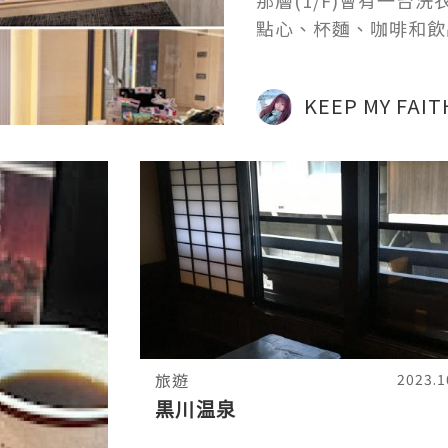
那層(1/F)會有一
點心、杯麵、咖啡和飲
房，會有升降機。客房
感
KEEP MY FAIT
旅遊
2023.1
黒川温泉