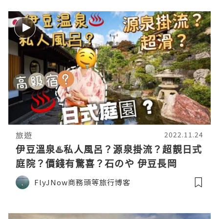
旅遊
2022.11.24
伊豆溫泉♨️私人風呂？源泉掛流？超靚日式
庭院？價錢有驚喜？石のや 伊豆長岡
FlyJNow商務頭等旅行博客