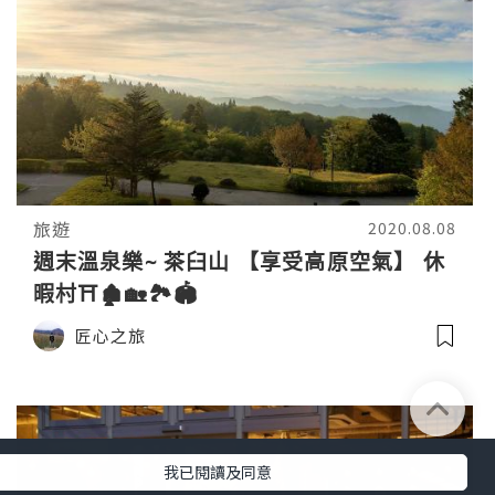
旅遊
2020.08.08
週末溫泉樂~ 茶臼山 【享受高原空氣】 休
暇村⛩️🏚️🏡🏞️🏟️
匠心之旅
我已閱讀及同意