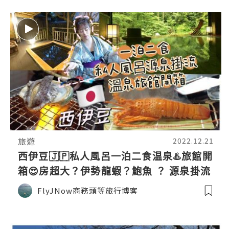
旅遊
2022.12.21
西伊豆🇯🇵私人風呂一泊二食温泉♨️旅館開
箱😍房超大？伊勢龍蝦？鮑魚 ？ 源泉掛流
土肥温泉 坂聖・玉樟園
FlyJNow商務頭等旅行博客