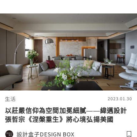
生活
2023.01.30
以莊嚴信仰為空間加冕細膩——緯邁設計
張哲宗《涅槃重生》將心境弘揚美國
TITAN 地產大獎
設計盒子DESIGN BOX