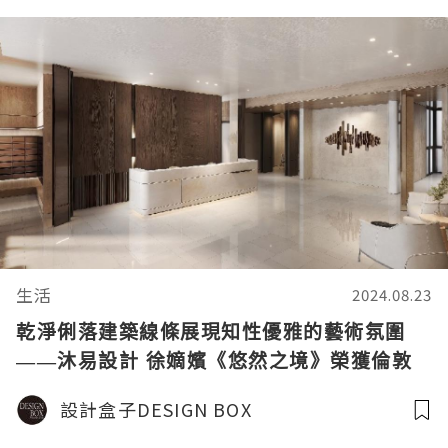
生活
2024.08.23
乾淨俐落建築線條展現知性優雅的藝術氛圍
——沐易設計 徐嫡嬪《悠然之境》榮獲倫敦
設計大獎 - 銀獎
設計盒子DESIGN BOX