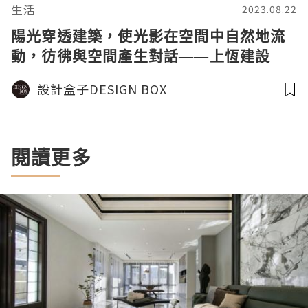
生活
2023.08.22
陽光穿透建築，使光影在空間中自然地流
動，彷彿與空間產生對話——上恆建設
《美的總和》榮獲2023芬蘭Arch Design
設計盒子DESIGN BOX
Award 設計大獎 - 銀獎
閱讀更多