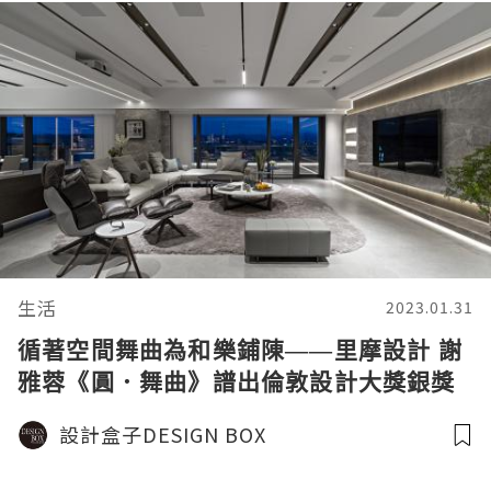
生活
2023.01.31
循著空間舞曲為和樂鋪陳——里摩設計 謝
雅蓉《圓．舞曲》譜出倫敦設計大獎銀獎
殊榮的律動生活
設計盒子DESIGN BOX