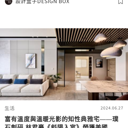
設計盒子DESIGN BOX
生活
2024.06.27
富有溫度與溫暖光影的知性典雅宅——璞
石創研 林君豪《斜陽入室》榮獲美國