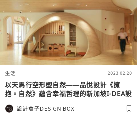
生活
2023.02.20
以天馬行空形塑自然——品悅設計《擁
抱。自然》蘊含幸福哲理的新加坡I-DEA設
計卓越大獎鉅作
設計盒子DESIGN BOX