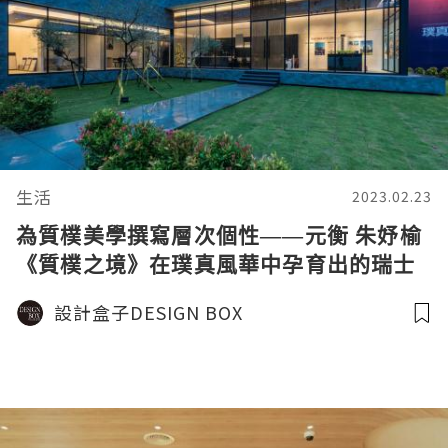
生活
2023.02.23
為質樸美學撰寫層次個性——元衡 朱妤榆
《質樸之境》在璞真風華中孕育出的瑞士
BLT榮譽之作
設計盒子DESIGN BOX