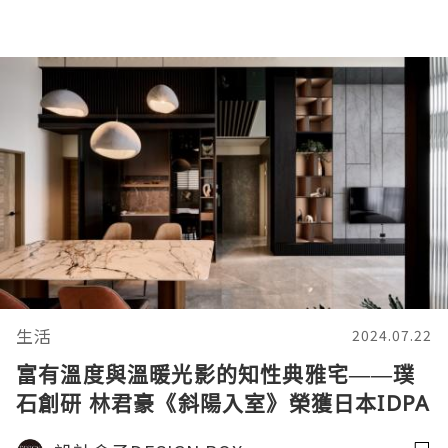
生活
2024.07.22
富有溫度與溫暖光影的知性典雅宅——璞
石創研 林君豪《斜陽入室》榮獲日本IDPA
國際先鋒設計大獎 - 先鋒獎