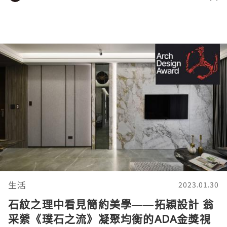
生活
2023.01.30
石紋之理中看見簡約美學——拓穎設計 翁
采縈《璞石之流》凝聚均衡的ADA金獎視