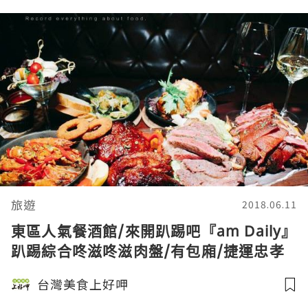
旅遊
2018.06.11
東區人氣餐酒館/來開趴踢吧『am Daily』
趴踢綜合咚滋咚滋肉盤/有包廂/捷運忠孝
復興站
台灣美食上好呷