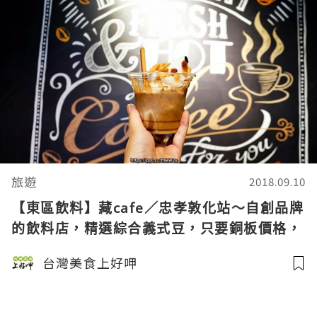
旅遊
2018.09.10
【東區飲料】藏cafe／忠孝敦化站～自創品牌
的飲料店，精選綜合義式豆，只要銅板價格，
就能喝的到，霜淇淋／熱壓吐司／茶拿鐵都是
台灣美食上好呷
必點款