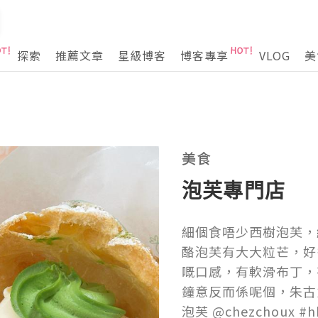
探索
推薦文章
星級博客
博客專享
VLOG
美
美食
泡芙專門店
細個食唔少西樹泡芙，
酪泡芙有大大粒芒，好
嘅口感，有軟滑布丁，有
鐘意反而係呢個，朱古力
泡芙 @chezchoux #hkf