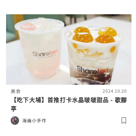
美食
2024.10.20
【吃下大埔】首推打卡水晶啵啵甜品 - 歇腳
亭
海倫小手作