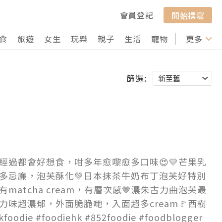
會員登記
開始撰寫
食
旅遊
女生
玩樂
親子
生活
寵物
行山
更多
打卡
篩選:
經過都會好想食，咁多年愈嚟愈多口味😍💛芒果乳
多忌廉，泡芙酥化💚日本抹茶牛奶布丁泡芙好特別
matcha cream，有層次感🤎濃朱古力曲泡芙最
味超濃郁，外面脆脆哋，入面超多cream🚩西樹
oodie #foodiehk #852foodie #foodblogger