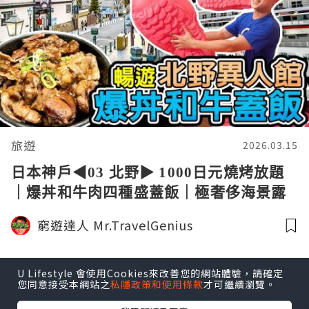
旅遊
2026.03.15
日本神戶◀︎03 北野▶︎ 1000日元燒烤放題
｜爆丼和牛肉四種盛蓋飯｜極奢侈海景露
台房 美利堅酒店｜神戶西洋北野異人館｜
窮遊達人 Mr.TravelGenius
Kobe Travel 窮遊達人4K 中字 English
Subtitle
U Lifestyle 會使用Cookies來改善您的網站體驗，請確定
您同意接受本網站之
私隱政策和使用條款
才可繼續瀏覽。