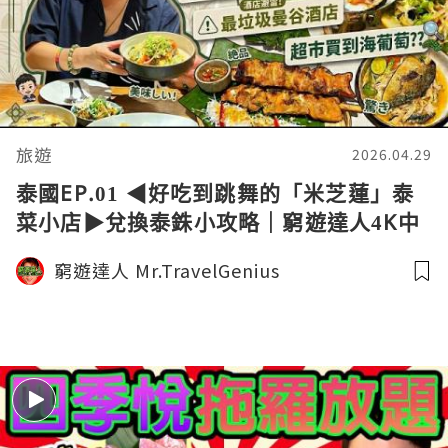
旅遊
2026.04.29
泰國EP.01 ◀︎好吃到跳舞的「米芝蓮」泰
菜小店▶︎兌換泰銖小攻略｜窮遊達人4K中
字
窮遊達人 Mr.TravelGenius