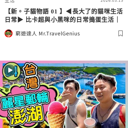
生活
2026.03.15
【新。子貓物語 01 】◀︎長大了的貓咪生活
日常▶︎ 比卡超與小黑咪的日常搗蛋生活｜
窮遊達人4K中字
窮遊達人 Mr.TravelGenius