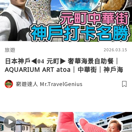
旅遊
2026.03.15
日本神戶◀︎04 元町▶︎ 奢華海景自助餐｜
AQUARIUM ART atoa｜中華街｜神戶海
洋文化博物館｜白色木屋電話亭｜Kobe
窮遊達人 Mr.TravelGenius
Travel 窮遊達人4K 中字 English
Subtitle