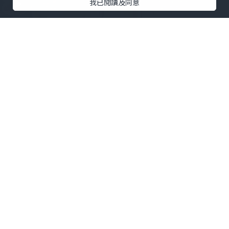
我已閱讀及同意
旅遊
2026.03.15
日本神戶◀︎02 三宮▶︎平價美食新手全攻
略！神戶牛肉版RED ROCK ? 平價海鮮丼
｜極品黑沾麵｜酒店酒吧免費任飲？｜
窮遊達人 Mr.TravelGenius
Kobe Travel 窮遊達人4K 中字 English
Subtitle