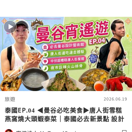
旅遊
2026.06.19
泰國EP.04 ◀︎曼谷必吃美食▶︎唐人街雪糕
燕窩燒大頭蝦泰菜｜泰國必去新景點 設計
藝術中心｜夜市爆辣火山排骨｜隨心旅行