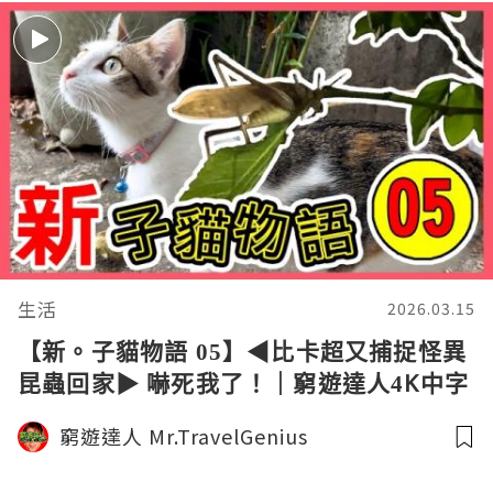
生活
2026.03.15
【新。子貓物語 05】◀︎比卡超又捕捉怪異
昆蟲回家▶︎ 嚇死我了！｜窮遊達人4K中字
窮遊達人 Mr.TravelGenius