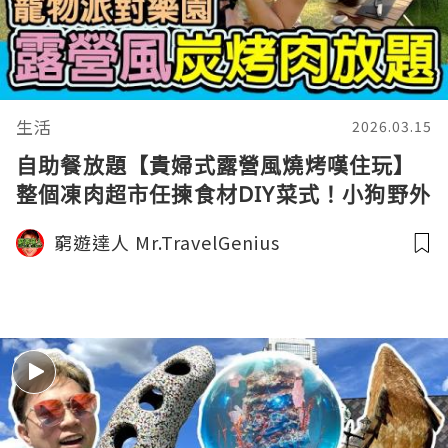
生活
2026.03.15
自助餐放題【貴婦式露營風燒烤嘆住玩】
整個凍肉超市任揀食材DIY菜式！小狗野外
玩樂‼️ 狗狗與我一齊游水哂太陽｜任飲任
窮遊達人 Mr.TravelGenius
食任燒烤 微風村｜窮遊達人4K中字