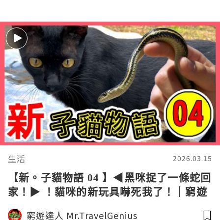
生活
2026.03.15
【新。子貓物語 04 】◀︎黑咪捉了一條蛇回
家！▶︎ ！貓咪的新玩具嚇死我了！｜窮遊
達人4K中字
窮遊達人 Mr.TravelGenius