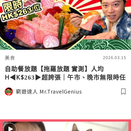
美食
2026.03.15
自助餐放題【拖羅放題 實測】人均
H◀︎K$263▶︎超誇張｜午市、晚市無限時任
食任飲｜香港美食｜窮遊達人4K中字
窮遊達人 Mr.TravelGenius