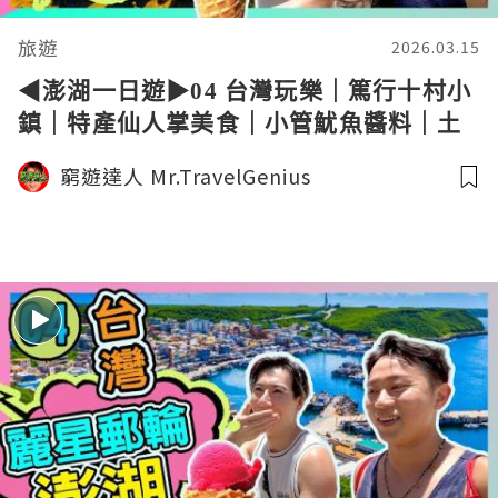
旅遊
2026.03.15
◀︎澎湖一日遊▶︎04 台灣玩樂｜篤行十村小
鎮｜特產仙人掌美食｜小管魷魚醬料｜土
產風茹【麗星郵輪 領航星號】TAIWAN 窮
窮遊達人 Mr.TravelGenius
遊達人4K中字