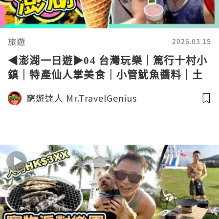
旅遊
2026.03.15
◀︎澎湖一日遊▶︎04 台灣玩樂｜篤行十村小
鎮｜特產仙人掌美食｜小管魷魚醬料｜土
產風茹【麗星郵輪 領航星號】TAIWAN 窮
窮遊達人 Mr.TravelGenius
遊達人4K中字