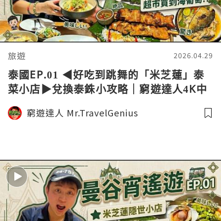
旅遊
2026.04.29
泰國EP.01 ◀︎好吃到跳舞的「米芝蓮」泰
菜小店▶︎兌換泰銖小攻略｜窮遊達人4K中
字
窮遊達人 Mr.TravelGenius