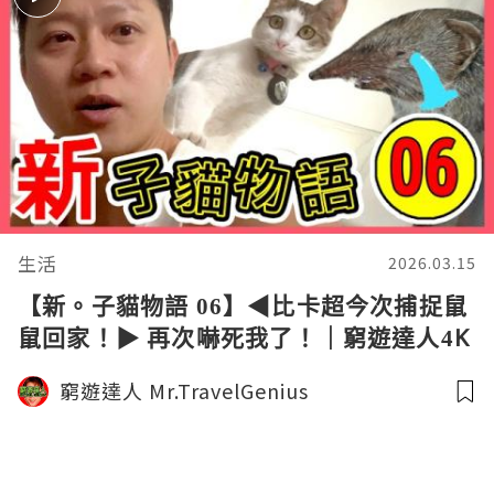
生活
2026.03.15
【新。子貓物語 06】◀︎比卡超今次捕捉鼠
鼠回家！▶︎ 再次嚇死我了！｜窮遊達人4K
中字
窮遊達人 Mr.TravelGenius