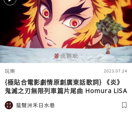
玩樂
2023.07.24
{極貼合電影劇情原創廣東話歌詞} 《炎》
鬼滅之刃無限列車篇片尾曲 Homura LiSA
粵語廣東話版 Demon Slayer
蜚聲洲禾日水巷