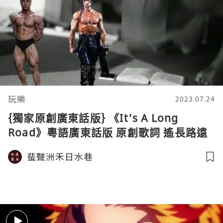
玩樂
2023.07.24
{獨家原創廣東話版} 《It's A Long
Road》粵語廣東話版 原創歌詞 遙長路遠
第一滴血主題曲
蜚聲洲禾日水巷