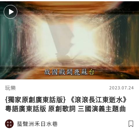
玩樂
2023.07.24
{獨家原創廣東話版} 《滾滾長江東逝水》
粵語廣東話版 原創歌詞 三國演義主題曲
蜚聲洲禾日水巷