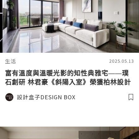
生活
2025.05.13
富有溫度與溫暖光影的知性典雅宅——璞
石創研 林君豪《斜陽入室》榮獲柏林設計
大獎 – 銀獎
設計盒子DESIGN BOX