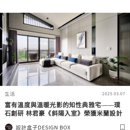
生活
2025.03.07
富有溫度與溫暖光影的知性典雅宅——璞
石創研 林君豪《斜陽入室》榮獲米蘭設計
大獎 – 銀獎
設計盒子DESIGN BOX