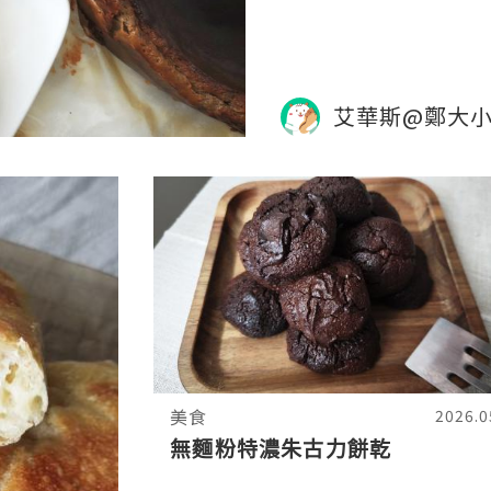
篩，分2次輕手拌入。5
艾華斯@鄭大
美食
2026.0
無麵粉特濃朱古力餅乾