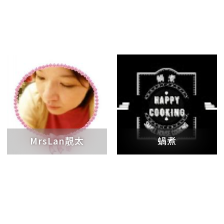
MrsLan靚太
蝸煮