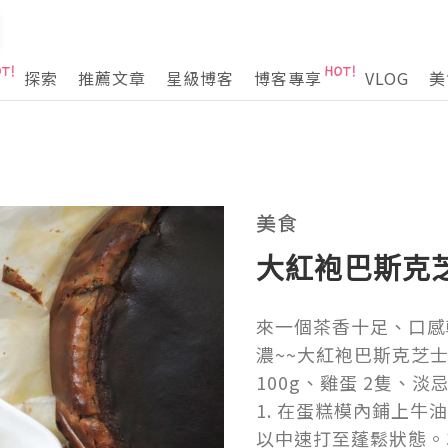
探索
推薦文章
星級博客
博客專享
VLOG
美
美食
大紅袍巴斯克
來一個茶香十足、口感
濃~~大紅袍巴斯克芝士
100g、雞蛋 2隻、淡忌
1. 在蛋糕模內鋪上牛
以中速打至蓬鬆狀態。3