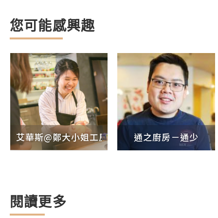
您可能感興趣
艾華斯@鄭大小姐工房
通之廚房－通少
閱讀更多