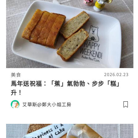
美食
2026.02.23
馬年送祝福：「蕉」氣勃勃、步步「糕」
升！
艾華斯@鄭大小姐工房