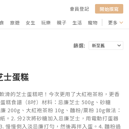
會員登記
開始撰寫
食
旅遊
女生
玩樂
親子
生活
寵物
行山
更多
打卡
篩選:
芝士蛋糕
軟滑的芝士蛋糕吧！今次更用了大紅袍茶粉，更香
蛋糕食譜（8吋）材料：忌廉芝士 500g、砂糖
廉 200g、大紅袍茶粉 10g、麵粉/粟粉 10g做法：
油紙。2. 分2次將砂糖加入忌廉芝士，用電動打蛋器
. 慢慢倒入淡忌廉打勻，然後再拌入蛋。4. 麵粉過