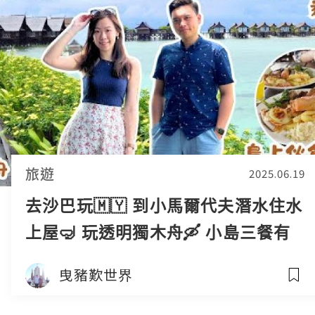
旅遊
2025.06.19
去沙巴玩🇲🇾 到小馬爾代夫潛水住水
上屋🤿 玩透明獨木舟🛶 小島三餐有
咩食？🍽️ Sipadan Kapalai Dive
曳豬歎世界
Resort 卡帕萊島 EP4 [中字]