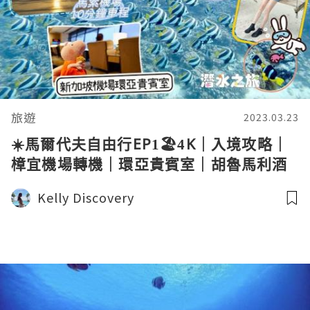
旅遊
2023.03.23
☀️馬爾代夫自由行EP1🏖️4K｜入境攻略｜
樟宜機場轉機｜環亞貴賓室｜胡魯馬利酒
店｜馬利潛水｜plaza premium lounge
Kelly Discovery
｜maldives｜hulumale hotel｜diving