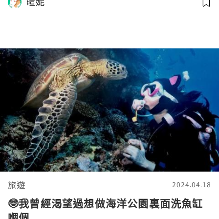
暄妮
旅遊
2024.04.18
🤓我曾經渴望過想做海洋公園裏面洗魚缸
嗰個