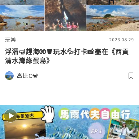
玩樂
2023.08.29
浮潛🤿趕海🧤🪣玩水💦打卡📸盡在《西貢
清水灣綠蛋島》
高比C🐒