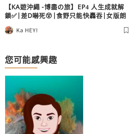
【KA遊沖繩 -博盡の旅】EP4 人生成就解
鎖✅|差D嚇死😵|食野只能快轟吞|女版朗
朗🎹|萬座毛|一杯Orion就醉🤢|📍沖繩
Ka HEY!
Okinawa | KaKa
您可能感興趣