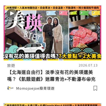
旅遊
2026.07.13
【北海道自由行】淡季沒有花的美瑛還美
嗎？《飢餓遊戲》迷霧青池+不動瀑布🤩充
滿人情味﹑有超稀有美瑛和牛的燒肉店！
Momojoejoe廢青環遊
北海道美瑛美食賞櫻實測🌸日本東極追櫻
之旅EP6｜日本4KVLOG