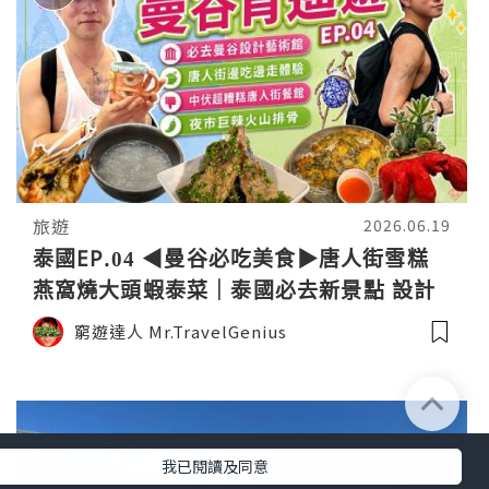
旅遊
2026.06.19
泰國EP.04 ◀︎曼谷必吃美食▶︎唐人街雪糕
燕窩燒大頭蝦泰菜｜泰國必去新景點 設計
藝術中心｜夜市爆辣火山排骨｜隨心旅行
窮遊達人 Mr.TravelGenius
VLOG｜窮遊達人4K中字
我已閱讀及同意