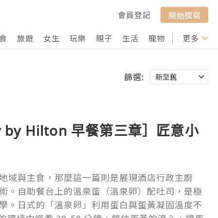
會員登記
開始撰寫
食
旅遊
女生
玩樂
親子
生活
寵物
行山
更多
打卡
篩選:
 by Hilton 早餐第三章］匠意小
地域與主食，那麼這一篇則是展現酒店行政主廚
術。自助餐台上的溫泉蛋（溫泉卵）配吐司，是極
學。日式的「溫泉卵」利用蛋白與蛋黃凝固溫度不