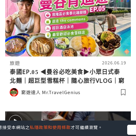
旅遊
2026.06.19
泰國EP.05 ◀︎曼谷必吃美食▶︎小眾日式泰
北麵｜超巨型雪糕杯｜隨心旅行VLOG｜窮
遊達人4K中字
窮遊達人 Mr.TravelGenius
您同意接受本網站之
私隱政策和使用條款
才可繼續瀏覽。