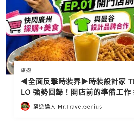
旅遊
◀︎全面反擊時裝界▶︎時裝設計家 TI
LO 強勢回歸！開店前的準備工作
外最強設計團隊Crossover｜窮遊
窮遊達人 Mr.TravelGenius
中字