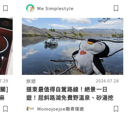
Me Simplestyle
旅遊
7.29
2026.07.28
關]
道東最值得自駕路線！絕景一日
麻
遊！屈斜路湖免費野溫泉、砂湯挖
沙即出熱水、看壯觀活火山硫磺
Momojoejoe廢青環遊
山？