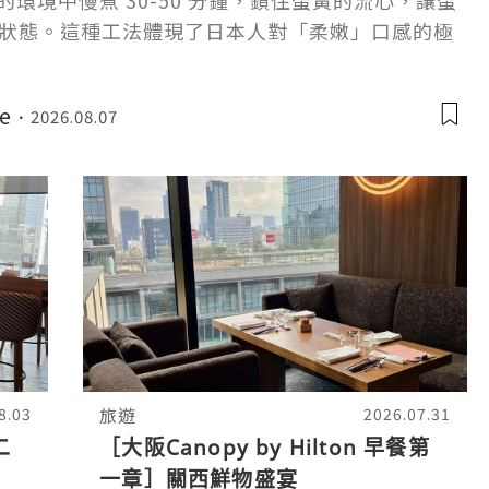
℃ 的環境中慢煮 30-50 分鐘，鎖住蛋黃的流心，讓蛋
狀態。這種工法體現了日本人對「柔嫩」口感的極
融合代替了傳統黃油，是一種更輕盈的油脂來源。
e
2026.08.07
旅遊
8.03
2026.07.31
二
［大阪Canopy by Hilton 早餐第
一章］關西鮮物盛宴