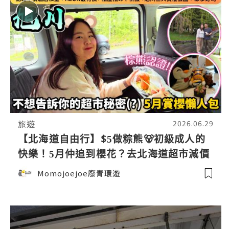
旅遊
2026.06.29
【北海道自由行】$5做粽熊🐻初級成人的
快樂！5月仲追到櫻花？去北海道超市減價
掃貨！松乃家+松屋合體店，はま寿司24碟
Momojoejoe廢青環遊
¥3000有找！北海道美食賞櫻實測🌸日本東
極追櫻之旅EP5｜日本4K VLOG