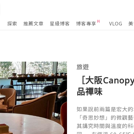
探索
推薦文章
星級博客
博客專享
VLOG
美
旅遊
［大阪Canopy
品禪味
如果說前兩篇是宏大的
「奇思妙想」的微觀藝
其講究時間與溫度的科