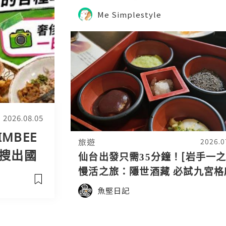
Me Simplestyle
2026.08.05
MBEE
旅遊
2026.0
 搜出國
仙台出發只需35分鐘！[岩手一之
達人4K
慢活之旅：隱世酒藏 必試九宮格
糬與手作地啤
魚堅日記