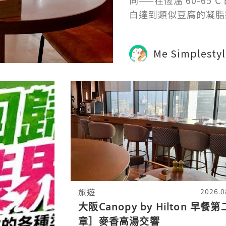
同——在恆溫 60-65
白達到類似豆腐的凝脂
致追求，蛋黃與吐司的
更
Me Simplestyl
旅遊
2026.0
大阪Canopy by Hilton 早餐第
章］麥香高湯交響