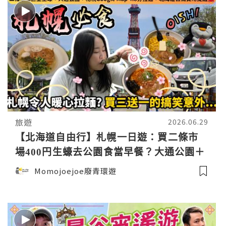
旅遊
2026.06.29
【北海道自由行】札幌一日遊：買二條市
場400円生蠔去公園食當早餐？大通公園＋
人氣札幌拉麵買三送一拉麵事故😝日本租
Momojoejoe廢青環遊
車自駕需要留意什麼？｜北海道賞櫻美食
懶人包🌸日本東極追櫻之旅EP4｜日本4K
VLO