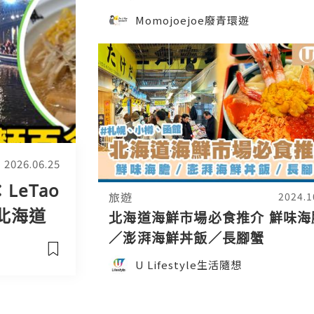
機場！日本機場牛奶雪糕實測：
Momojoejoe廢青環遊
連霸vs札幌農學校vs四葉，邊款
好食🍦｜日本4K VLOG
2026.06.25
eTao
旅遊
2024.1
北海道
北海道海鮮市場必食推介 鮮味海
｜札幌拉
／澎湃海鮮丼飯／長腳蟹
食懶人包
U Lifestyle生活隨想
VLO