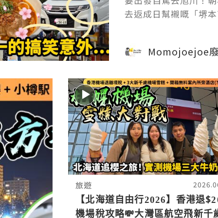
要出發自駕去旭川！朝
去返成日幫襯嘅「堺本
蚊！），尺寸任揀，蠔
Momojoejo
旅遊
2026.0
【北海道自由行2026】香港退$2
機場稅攻略💸大灣區航空飛新千