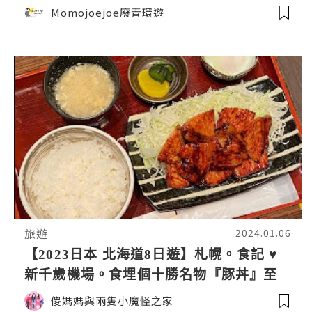
之一：超．熱情新鮮海味的二条市場🐟円
Momojoejoe廢青環遊
山公園北海道神宮＋神宮茶屋雪糕＋白色
戀人公園 + 札幌拉麵👏｜日本4K VLOG
旅遊
2024.01.06
【2023日本 北海道8日遊】札幌。食記 ♥
新千歲機場。食埋個十勝名物『豚丼』至
上機 ♥ 豚丼名人 豚丼專門店
儍媽媽與兩隻小魔怪之家