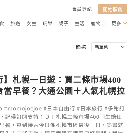
會員登記
開始撰寫
食
旅遊
女生
玩樂
親子
生活
寵物
行山
更多
打卡
篩選:
】札幌一日遊：買二條市場400
食當早餐？大通公園＋人氣札幌拉
麵事故😝日本租車自駕需要留意什
ro #momojoejoe #日本自由行 #日本旅行 #多謝訂
賞櫻美食懶人包🌸日本東極追櫻之
，記得訂閱支持：Ｄ！札幌二條市場400円生蠔任
 VLO
早餐，爽到爆🦪今日係札幌市區最後一日，晏晝就