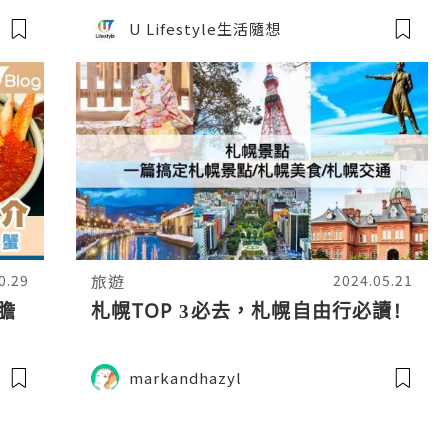
六
市集／花火大會
U Lifestyle生活隨想
最
旅遊
0.29
2024.05.21
膽
札幌TOP 3必去，札幌自由行必讀!
markandhazyl