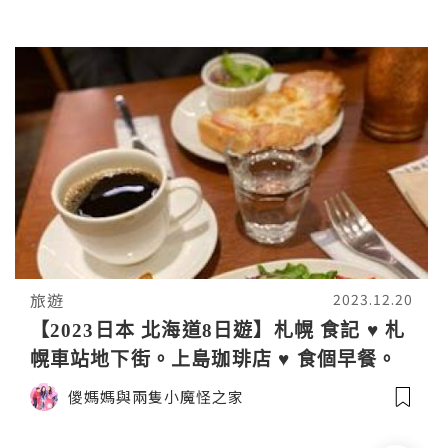
旅遊
2023.12.20
【2023日本 北海道8日遊】札幌 食記 ♥ 札
幌車站地下街。上島珈琲店 ♥ 食個早餐。
嘆杯靚咖啡
儍媽媽與兩隻小魔怪之家