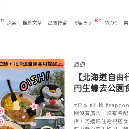
探索
推薦文章
星級博客
博客專享
VLOG
美
旅遊
【北海道自由行
円生蠔去公園
麵買三送一拉
#日本 #札幌 #sappo
麼？｜北海道
閱沒有廣告，沒有業配
旅EP4｜日本4K
揀！河邊睇住電視塔食