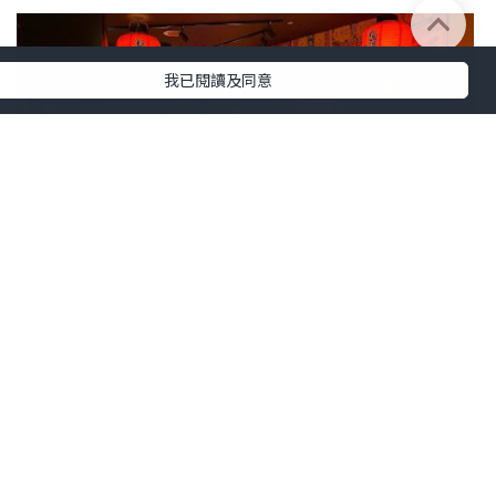
我已閱讀及同意
旅遊
2023.12.11
【2023日本 北海道8日遊】札幌 食記 ♥ 三
種肉盛味噌拉麵。空拉麵 ♥ JR 札幌車站附
近 ESTA。札幌拉麵共和國
儍媽媽與兩隻小魔怪之家