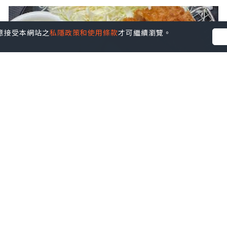
您同意接受本網站之
私隱政策和使用條款
才可繼續瀏覽。
旅遊
2023.12.12
【2023日本 北海道8日遊】札幌。食記 ♥
松屋集團。松乃家（松のや）親民價 ♥ 日
式炸豬扒定食
儍媽媽與兩隻小魔怪之家