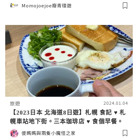
菓樓必買伴手禮推薦🎁以為自己去了歐洲✈️
Momojoejoe廢青環遊
｜日本4K VLOG momojoejoe
旅遊
2024.01.04
【2023日本 北海道8日遊】札幌 食記 ♥ 札
幌車站地下街。三本珈琲店 ♥ 食個早餐。
嘆杯靚咖啡
儍媽媽與兩隻小魔怪之家