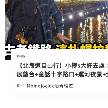
旅遊
【北海道自由行】小樽5大好去處：L
展望台+童話十字路口+運河夜景+
最古老鐵路🌙舊手宮線夜櫻散步
Momojoejoe廢青環遊
麵百名店實測😝｜北海道賞櫻美
🍦日本東極追櫻之旅EP3｜日本4K 