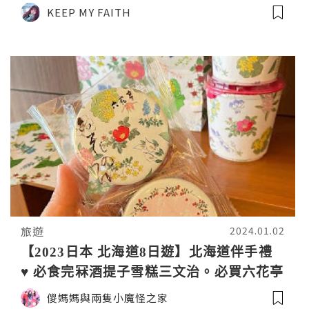
Station
KEEP MY FAITH
旅遊
2024.01.02
【2023日本 北海道8日遊】北海道伴手禮
♥ 必食完冧酒提子雪糕三文治。必買六花亭
酒糖 + 草莓朱古力 ♥ 六花亭。札幌本店
儍媽媽與兩隻小魔怪之家