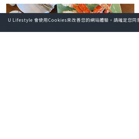
U Lifestyle 會使用Cookies來改善您的網站體驗，請確定
旅遊
2023.12.19
【2023日本 北海道8日遊】札幌 食記 ♥ 札
幌市中央卸売市場 場外市場。食長腳蟹 +
海鮮丼 ♥ 海鮮食堂 北のグルメ
儍媽媽與兩隻小魔怪之家