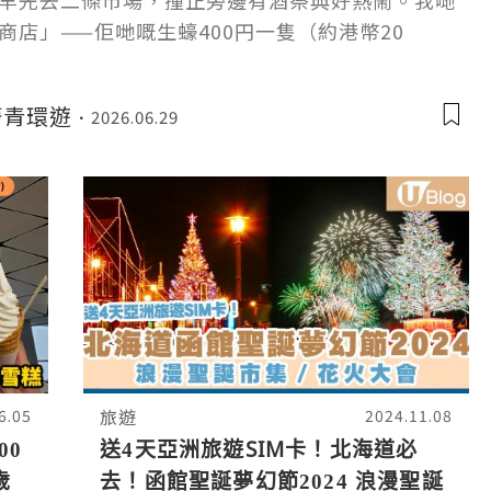
早先去二條市場，撞正旁邊有酒祭典好熱鬧。我哋
商店」——佢哋嘅生蠔400円一隻（約港幣20
肚夠深先係靚貨！買完三隻生蠔，
e廢青環遊
2026.06.29
旅遊
6.05
2024.11.08
00
送4天亞洲旅遊SIM卡！北海道必
歲
去！函館聖誕夢幻節2024 浪漫聖誕