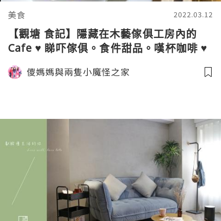
美食
2022.03.12
【觀塘 食記】隱藏在木藝傢俱工房內的
Cafe ♥ 睇吓傢俱。食件甜品。嘆杯咖啡 ♥
廿一由八
儍媽媽與兩隻小魔怪之家