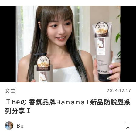
女生
2024.12.17
ＩBeの 香氛品牌𝙱𝚊𝚗𝚊𝚗𝚊𝚕新品防脫髮系
列分享Ｉ
Be