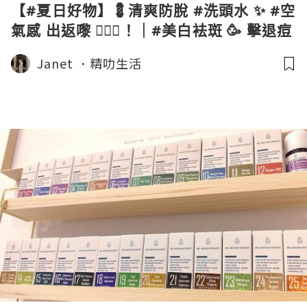
【#夏日好物】💈清爽防脫 #洗頭水 ✨ #空
氣感 出返嚟 🧚🏻‍♀️！｜#美白袪斑 🥳 擊退痘
印😻 ｜#手袋好物 #香薰消毒酒精噴霧 一
Janet ．精叻生活
用就會愛上‼️ 💕