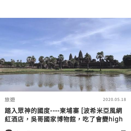
旅遊
2020.05.18
踏入眾神的國度----柬埔寨 [波希米亞風網
紅酒店，吳哥國家博物館，吃了會變high
的Happy Pizza?]