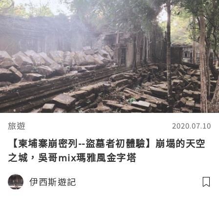
旅遊
2020.07.10
【柬埔寨崩密列--盜墓者初體驗】崩塌的天空
之城，吳哥mix瑪雅風金字塔
伊西斯遊記