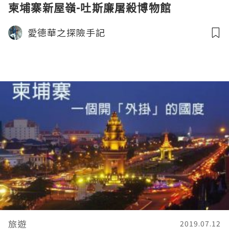
柬埔寨新屋嶺-吐斯廉屠殺博物館
愛德華之探險手記
旅遊
2019.07.12