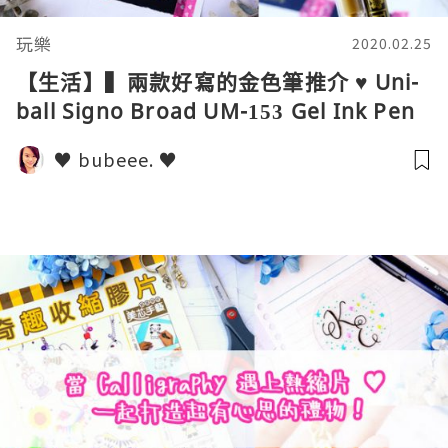
玩樂
2020.02.25
【生活】▍兩款好寫的金色筆推介 ♥ Uni-
ball Signo Broad UM-153 Gel Ink Pen
& Sakura Pen-Touch Paint Marker ▍
♥ bubeee. ♥