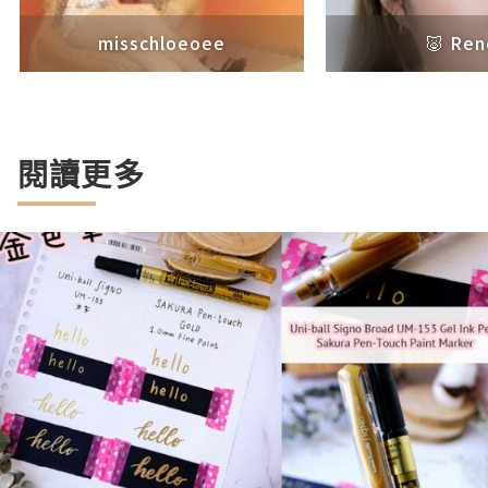
misschloeoee
🐷 Re
閱讀更多