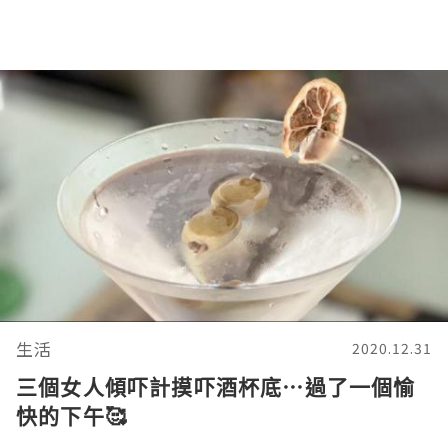
生活
2020.12.31
三個女人傾吓計摸吓酒杯底⋯過了一個愉
快的下午🥰