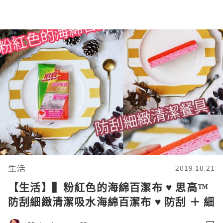
生活
2019.10.21
【生活】▍粉紅色的海綿百潔布 ♥ 思高™
防刮細緻清潔吸水海綿百潔布 ♥ 防刮 ＋ 細
緻清潔餐具！▍