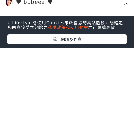
♥ bubeee. ♥
U Lifestyle 會使用Cookies來改善您的網站體驗，請確定
您同意接受本網站之
私隱政策和使用條款
才可繼續瀏覽。
我已閱讀及同意
旅遊
2019.09.30
【文具】▍SAKURA GELLY ROLL 白色膠
墨中性筆開箱 + 測評！▍