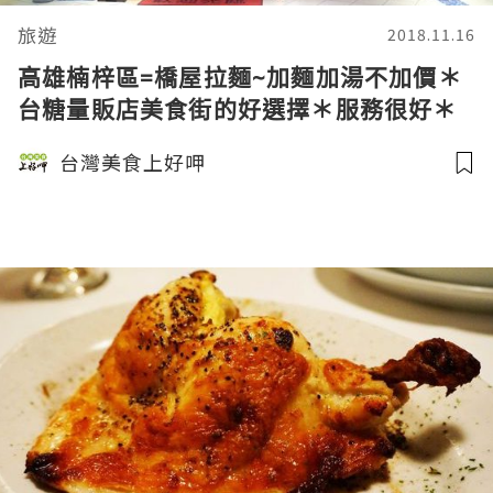
旅遊
2018.11.16
高雄楠梓區=橋屋拉麵~加麵加湯不加價＊
台糖量販店美食街的好選擇＊服務很好＊
交通好停車＊下班之後來碗拉麵吧=
台灣美食上好呷