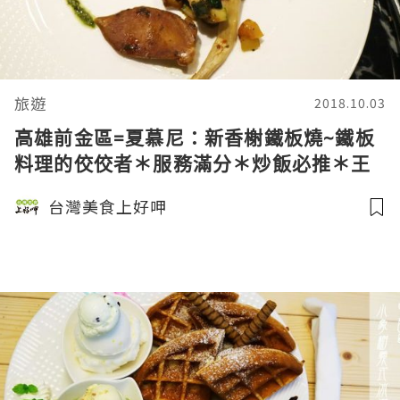
旅遊
2018.10.03
高雄前金區=夏慕尼：新香榭鐵板燒~鐵板
料理的佼佼者＊服務滿分＊炒飯必推＊王
品集團旗下的好美味=
台灣美食上好呷