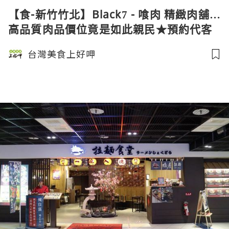
【食-新竹竹北】Black7 - 喰肉 精緻肉舖★
高品質肉品價位竟是如此親民★預約代客
烹調服務★肉品專賣店★日本A5和牛★受
台灣美食上好呷
保護的獨家美食-貢布胡椒