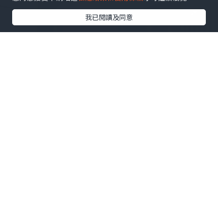
我已閱讀及同意
旅遊
2018.06.20
【台北市/美食】CP值超高！平價牛排也有
精緻的餐點及服務！餐前麵包打趴一堆專
業麵包店！VOLKS 沃克牛排-復興店
台灣美食上好呷