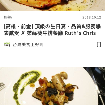
旅遊
2018.10.12
[高雄 - 前金] 頂級の生日宴．品質&服務爆
表感受 ✗ 茹絲葵牛排餐廳 Ruth's Chris
Steak House
台灣美食上好呷