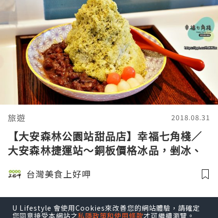
旅遊
2018.08.31
【大安森林公園站甜品店】幸福七角棧／
大安森林捷運站～銅板價格冰品，剉冰、
豆花、湯品、甜品、特色冰品通通都有，
台灣美食上好呷
食材新鮮，服務親切
U Lifestyle 會使用Cookies來改善您的網站體驗，請確定
您同意接受本網站之
私隱政策和使用條款
才可繼續瀏覽。