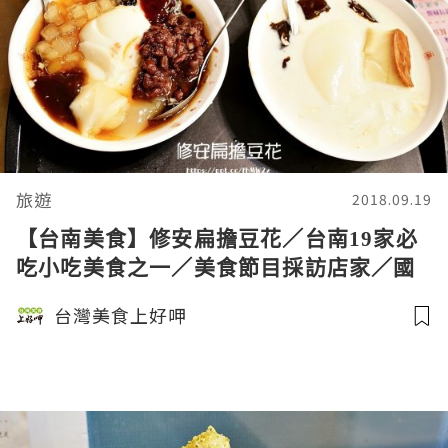
旅遊
2018.09.19
【台南美食】修安扁擔豆花／台南19家必
吃小吃美食之一／美食節目採訪店家／國
華街／永樂市場／銅板美食／CP值高／豆
台灣美食上好呷
花／手工布丁／宅配服務