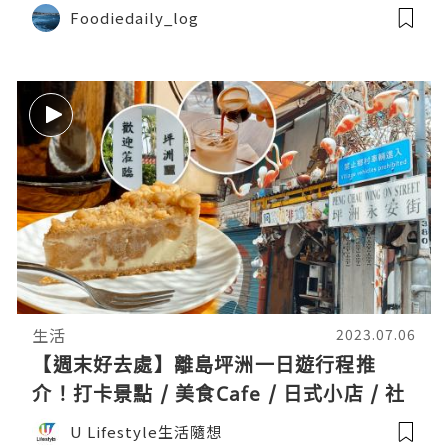
Foodiedaily_log
生活
2023.07.06
【週末好去處】離島坪洲一日遊行程推
介！打卡景點 / 美食Cafe / 日式小店 / 社
企餐廳～假日悠閒探訪攻略！附坪洲船期
U Lifestyle生活隨想