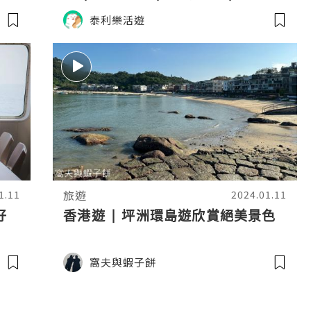
Cheung Chau
泰利樂活遊
旅遊
1.11
2024.01.11
好
香港遊 | 坪洲環島遊欣賞絕美景色
窩夫與蝦子餅