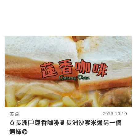
美食
2023.10.19
🥚長洲🏳️蓮香咖啡🍵長洲沙嗲米通另一個
選擇😋