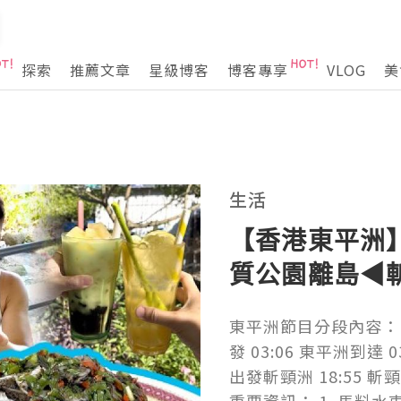
探索
推薦文章
星級博客
博客專享
VLOG
美
生活
【香港東平洲
質公園離島◀︎
大尾魷」蝶豆
東平洲節目分段內容： 00
4K中字
發 03:06 東平洲到達 0
出發斬頸洲 18:55 斬