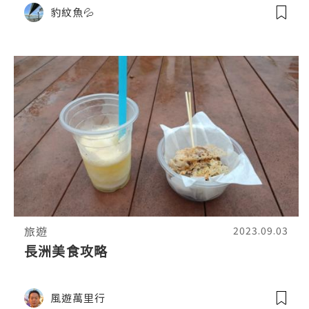
魚翁石觀景亭 > 大利島🐢烏龜石
豹紋魚💦
旅遊
2023.09.03
長洲美食攻略
風遊萬里行