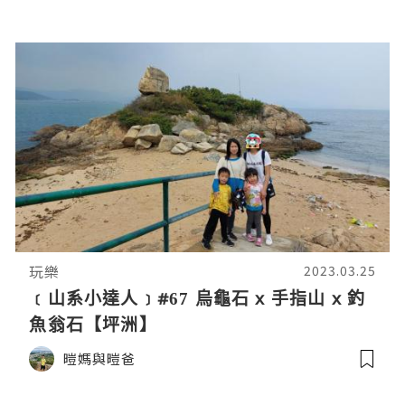
一覽
玩樂
2023.03.25
﹝山系小達人﹞#67 烏龜石 x 手指山 x 釣
魚翁石【坪洲】
暟媽與暟爸