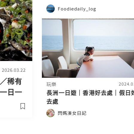
Foodiedaily_log
2026.03.22
／稀有
玩樂
2024.0
量一日一
長洲一日遊｜香港好去處｜假日
冰 脆皮
去處
閃媽湊女日記