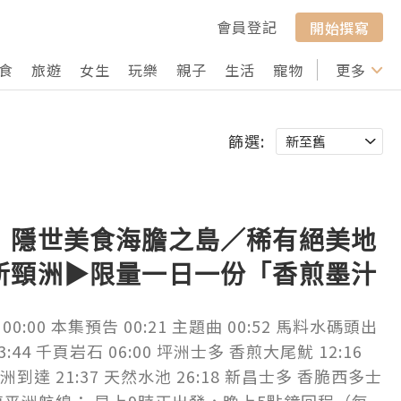
會員登記
開始撰寫
食
旅遊
女生
玩樂
親子
生活
寵物
行山
更多
打卡
篩選:
】隱世美食海膽之島／稀有絕美地
斬頸洲▶︎限量一日一份「香煎墨汁
花菠蘿冰 脆皮西多士｜窮遊達人
:00 本集預告 00:21 主題曲 00:52 馬料水碼頭出
3:44 千頁岩石 06:00 坪洲士多 香煎大尾魷 12:16
頸洲到達 21:37 天然水池 26:18 新昌士多 香脆西多士