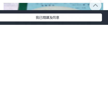
我已閱讀及同意
美食
2022.11.22
坪洲海興隆@沙嗲西多士😳
foodhistoryyy