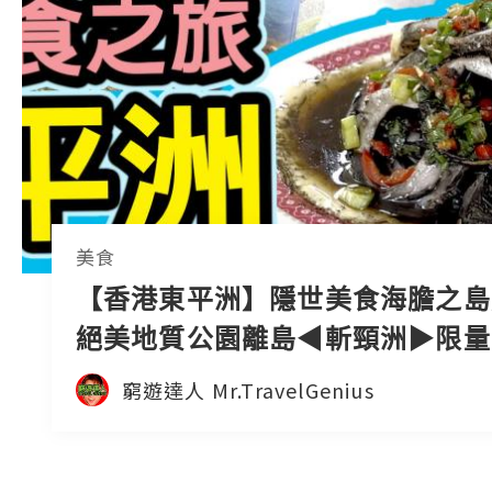
美食
【香港東平洲】隱世美食海膽之島
絕美地質公園離島◀︎斬頸洲▶︎限
份「香煎墨汁大尾魷」蝶豆花菠蘿
窮遊達人 Mr.TravelGenius
西多士｜窮遊達人4K中字