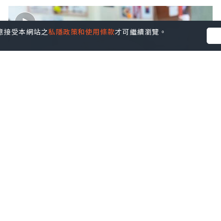
您同意接受本網站之
私隱政策和使用條款
才可繼續瀏覽。
美食
2023.01.06
坪洲邪惡美食~沙爹牛肉西多士~海興隆茶
餐廳
經濟艙的日與夜