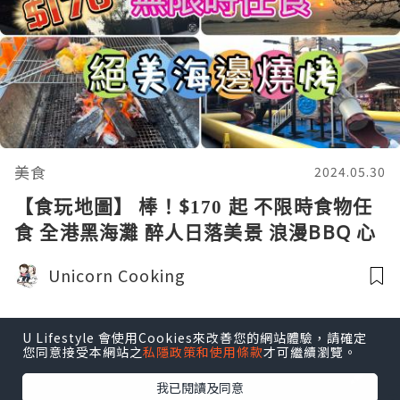
美食
2024.05.30
【食玩地圖】 棒！$170 起 不限時食物任
食 全港黑海灘 醉人日落美景 浪漫BBQ 心
靈放鬆 歡聚時光 多款娛樂設施 玩足全日
Unicorn Cooking
充氣彈床 VIP冷氣房 ｜美食推介｜食玩
地圖
U Lifestyle 會使用Cookies來改善您的網站體驗，請確定
您同意接受本網站之
私隱政策和使用條款
才可繼續瀏覽。
我已閱讀及同意