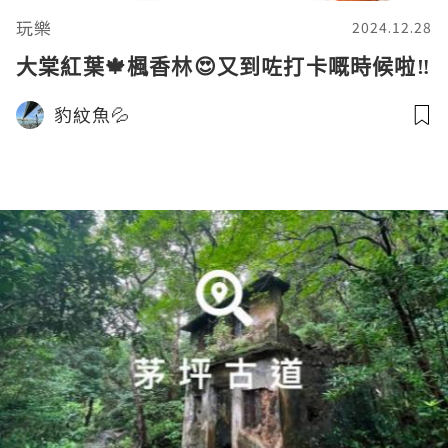
玩樂
2024.12.28
大棠紅葉🍁楓香林😍又到咗打卡嘅時候啦‼️
豹紋魚💦