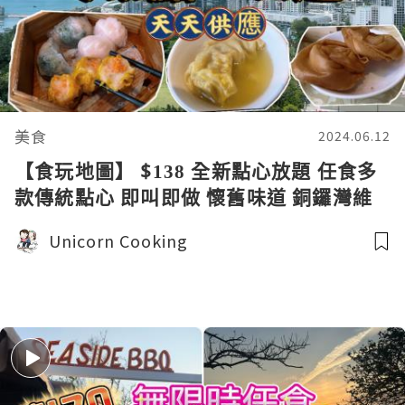
美食
2024.06.12
【食玩地圖】 $138 全新點心放題 任食多
款傳統點心 即叫即做 懷舊味道 銅鑼灣維
港景色 ｜30多款點心任食｜順德點心｜灌
Unicorn Cooking
湯餃｜食玩地圖