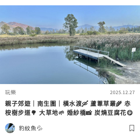
玩樂
2025.12.27
親子郊遊｜南生圍｜橫水渡🛶 蘆葦草叢🌾 赤
桉樹步道🌳 大草地🌱 婚紗橋📸 炭燒豆腐花😋
豹紋魚💦