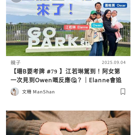
親子
2025.09.04
【珊B要考牌 #79 】江若琳駕到！阿女第
一次見到Owen嘅反應🤔？｜Elanne會追
第二胎？｜媽咪齊爆對老公不滿！
文珊 ManShan