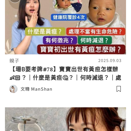
親子
2025.09.03
【珊B要考牌#78】寶寶出世有黃疸怎樣辦
👶🏻？｜什麼是黃疸🤔？｜何時減退？｜處
理不當有生命危險😱｜Neonatal
文珊 ManShan
jaundice