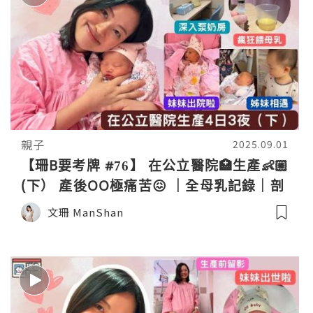
親子
2025.09.01
【珊B要考牌 #76】 在公立醫院🏥生產👶🏼
(下） 產後OO極痛苦😖 ｜全母乳記錄｜剖
腹產｜伊利沙伯醫院｜QE｜Birth Vlog
文珊 ManShan