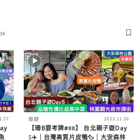
04
旅遊
1.27
2025.11.26
ay
【珊B要考牌#88】 台北親子遊Day
迴魚
5✈️｜台灣高質片皮鴨🦆｜大安森林