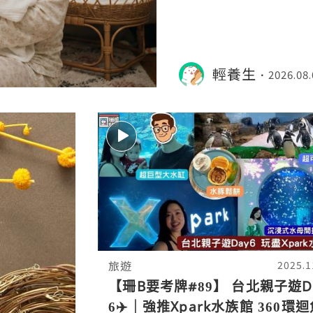
輕養生
2026.08.
旅遊
2025.1
【珊B要考牌#89】 台北親子遊D
6✈️｜強推Xpark水族館 360環