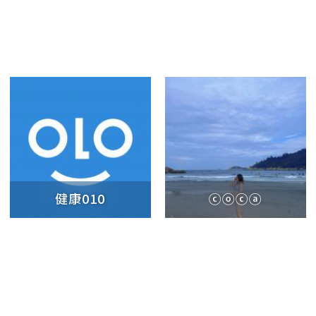
健康010
ⓒⓞⓒⓐ