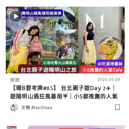
旅遊
2025.09.09
【珊B要考牌#85】 台北親子遊Day 2✈️｜
遊陽明山遇狂風暴雨☔️｜小S都推薦的人氣
店M One Cafe😋
文珊 ManShan