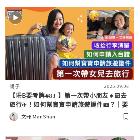
親子
2025.09.08
【珊B要考牌#83 】第一次帶小朋友👧🏻去
旅行✈️！如何幫寶寶申請旅遊證件🪪？｜要
帶什麼行李🧳？｜申請passport ｜台灣旅
文珊 ManShan
行