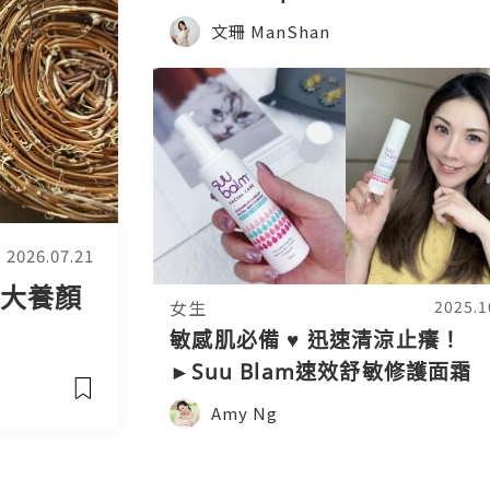
缸任睇🐟｜水母🪼小企鵝🐧超可
文珊 ManShan
😍
2026.07.21
0大養顏
女生
2025.1
敏感肌必備 ♥ 迅速清涼止癢！
►Suu Blam速效舒敏修護面霜
Amy Ng