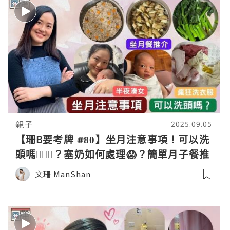
親子
2025.09.05
【珊B要考牌 #80】坐月注意事項！可以洗
頭嗎💆🏻‍♀️？塞奶如何處理😱？簡單月子餐推
介｜Postpartum care
文珊 ManShan