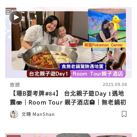
旅遊
2025.09.08
【珊B要考牌#84】 台北親子遊Day 1遇地
震🫨｜Room Tour 親子酒店🏨｜無老鍋初
體驗🥘｜Pokemon Center⚡️｜Nintendo
文珊 ManShan
旗艦店👾