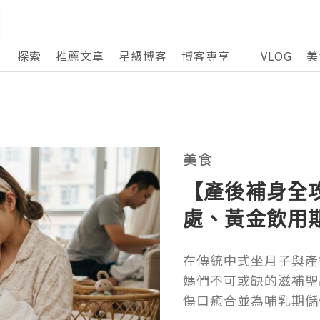
探索
推薦文章
星級博客
博客專享
VLOG
美
美食
【產後補身全
處、黃金飲用
在傳統中式坐月子與產
媽們不可或缺的滋補聖
傷口癒合並為哺乳期儲