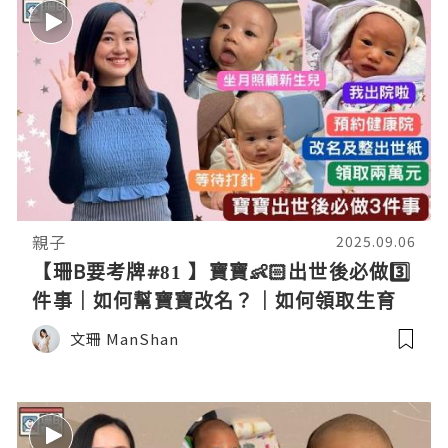
親子
2025.09.06
【珊B要考牌#81 】寶寶👶🏻出世後必做3️⃣
件事｜如何幫寶寶改名？｜如何領取生育
獎金兩萬元💰？
文珊 ManShan