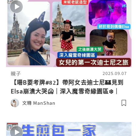
親子
2025.09.07
【珊B要考牌#82】帶阿女去迪士尼🏰見到
Elsa崩潰大哭🥶｜深入魔雪奇緣園區❄️｜
Hong Kong Disneyland
文珊 ManShan