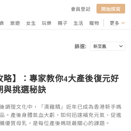
會員登記
開始撰寫
食
旅遊
女生
玩樂
親子
生活
寵物
行山
更多
打卡
篩選:
攻略】：專家教你4大產後復元好
期與挑選秘訣
後調理文化中，「滴雞精」近年已成為香港新手媽
品。產後身體氣血大虧，如何迅速補充元氣、促進
備優質母乳，是每位產後媽咪最關心的課題。