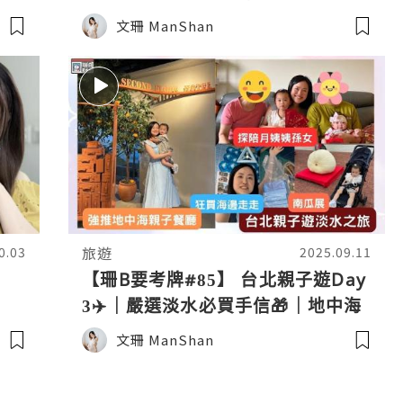
愛
公園🛝｜永康街｜桃園｜觀光夜市
文珊 ManShan
旅遊
0.03
2025.09.11
【珊B要考牌#85】 台北親子遊Day
3✈️｜嚴選淡水必買手信🎁｜地中海
風格親子餐廳｜西門超人氣滷肉飯
文珊 ManShan
😋