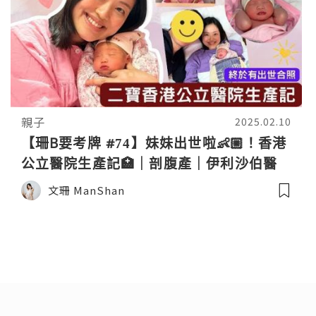
親子
2025.02.10
【珊B要考牌 #74】妹妹出世啦👶🏼！香港
公立醫院生產記🏥｜剖腹產｜伊利沙伯醫
院｜QE｜Birth Vlog
文珊 ManShan