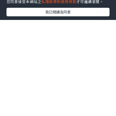
您同意接受本網站之
私隱政策和使用條款
才可繼續瀏覽。
我已閱讀及同意
女生
2020.04.29
【特派專員小妹子】向『假副乳』說不-- ♥
改善胸型靠Dora Bra Bra♥
小妹旅遊日誌